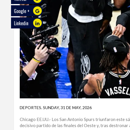
Google +
ECO
PLAY
Linkedin
TRABAJOS
DE
INVESTIGACIÓN
PROVINCIAS
DISTRITO
NACIONAL
SANTO
DOMINGO
SANTIAGO
DEPORTES
.
SUNDAY, 31 DE MAY, 2026
SAN
Chicago EE.UU.- Los San Antonio Spurs triunfaron este s
JUAN
decisivo partido de las finales del Oeste y, tras destrona