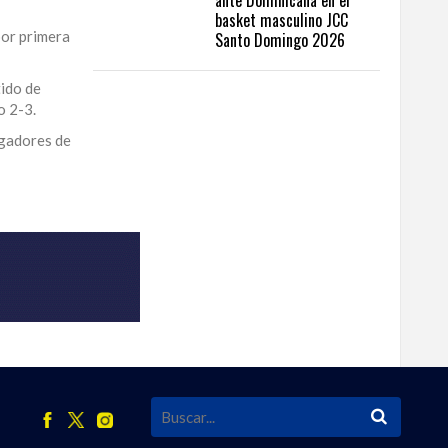
ante Dominicana en el
basket masculino JCC
por primera
Santo Domingo 2026
tido de
o 2-3.
ugadores de