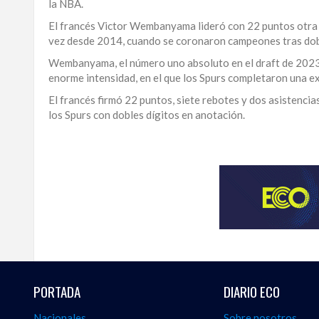
la NBA.
LA
El francés Victor Wembanyama lideró con 22 puntos otra g
ALTAGRACIA
vez desde 2014, cuando se coronaron campeones tras dob
Wembanyama, el número uno absoluto en el draft de 2023 y 
PUERTO
enorme intensidad, en el que los Spurs completaron una ex
PLATA
El francés firmó 22 puntos, siete rebotes y dos asistencia
CONTÁCTENOS
los Spurs con dobles dígitos en anotación.
Manténgase
al
día
con
las
principales
competiciones
y
atletas
del
país
PORTADA
DIARIO ECO
en
sports
Nacionales
Sobre nosotros