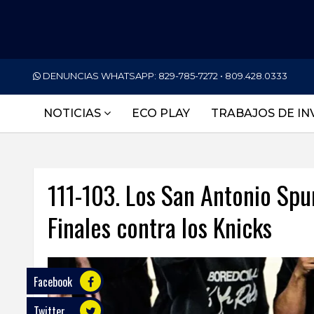
PORTADA
DENUNCIAS WHATSAPP:
829-785-7272 • 809.428.0333
NACIONALES
NOTICIAS
ECO PLAY
TRABAJOS DE IN
INTERNACIONAL
POLÍTICA
111-103. Los San Antonio Spu
ECONOMÍA
Finales contra los Knicks
DEPORTES
ENTRETENIMIENTO
SALUD
Facebook
Twitter
TECNOLOGÍA