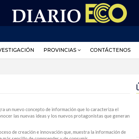
VESTIGACIÓN
PROVINCIAS
CONTÁCTENOS
egra un nuevo concepto de información que lo caracteriza el
nocer las nuevas ideas y los nuevos protagonistas que generan
oceso de creación e innovación que, muestra la información de
te más sencillo de comprender y de consumir.