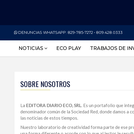
PORTADA
DENUNCIAS WHATSAPP:
829-785-7272 • 809.428.0333
NACIONALES
NOTICIAS
ECO PLAY
TRABAJOS DE IN
INTERNACIONAL
POLÍTICA
ECONOMÍA
SOBRE NOSOTROS
DEPORTES
La
EDITORA DIARIO ECO, SRL
. Es un portafolio que int
ENTRETENIMIENTO
denominador común de la Sociedad Red, donde damos a co
las noticias de estos tiempos.
SALUD
Nuestro laboratorio de creatividad forma parte de ese pr
TECNOLOGÍA
una forma diferente o acorde con lo que al lector le resul