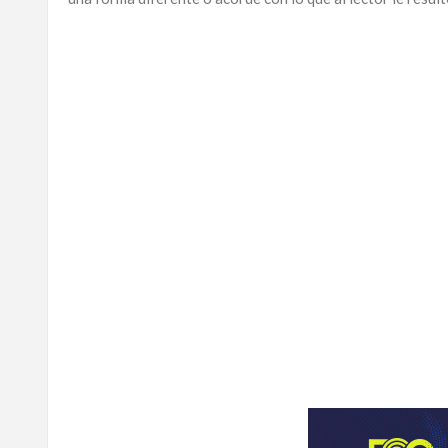
ECO
PLAY
TRABAJOS
DE
INVESTIGACIÓN
PROVINCIAS
DISTRITO
NACIONAL
SANTO
DOMINGO
SANTIAGO
SAN
JUAN