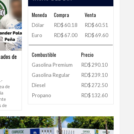
Moneda
Compra
Venta
Dólar
RD$ 60.18
RD$ 60.51
Euro
RD$ 67.00
RD$ 69.60
Combustible
Precio
sados de
Gasolina Premium
RD$ 290.10
Gasolina Regular
RD$ 239.10
.-
Diesel
RD$ 272.50
ea de
ía
Propano
RD$ 132.60
nte
s de
..