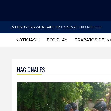
PORTADA
DENUNCIAS WHATSAPP:
829-785-7272 • 809.428.0333
NACIONALES
NOTICIAS
ECO PLAY
TRABAJOS DE IN
INTERNACIONAL
POLÍTICA
ECONOMÍA
NACIONALES
DEPORTES
ENTRETENIMIENTO
SALUD
TECNOLOGÍA