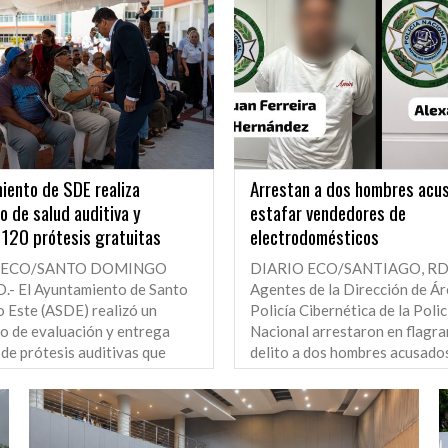
iento de SDE realiza
Arrestan a dos hombres acu
o de salud auditiva y
estafar vendedores de
 120 prótesis gratuitas
electrodomésticos
 ECO/SANTO DOMINGO
DIARIO ECO/SANTIAGO, RD
.- El Ayuntamiento de Santo
Agentes de la Dirección de Ár
 Este (ASDE) realizó un
Policía Cibernética de la Polic
o de evaluación y entrega
Nacional arrestaron en flagra
 de prótesis auditivas que
delito a dos hombres acusado
ó a 120 personas con...
integrar un presunto esquema.