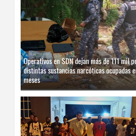
ECO
PLAY
TRABAJOS
DE
INVESTIGACIÓN
PROVINCIAS
Operativos en SDN dejan más de 111 mil p
distintas sustancias narcóticas ocupadas e
DISTRITO
meses
NACIONAL
SANTO
DOMINGO
SANTIAGO
SAN
JUAN