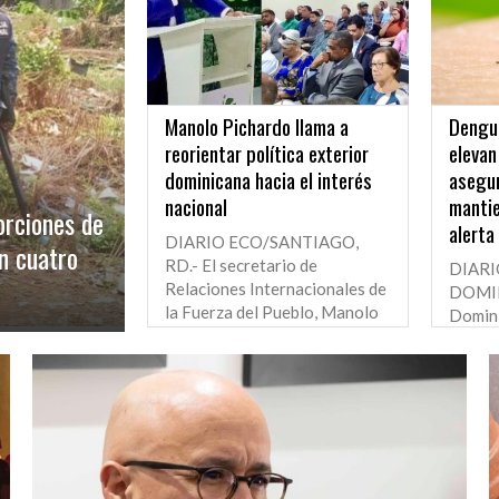
Manolo Pichardo llama a
Dengu
reorientar política exterior
elevan
dominicana hacia el interés
asegu
nacional
mantie
orciones de
alerta
DIARIO ECO/SANTIAGO,
n cuatro
RD.- El secretario de
DIAR
Relaciones Internacionales de
DOMIN
la Fuerza del Pueblo, Manolo
Domini
Pichardo, destacó el carácter
acumul
activo, pragmático y
confir
multilateral que, según afirmó,
que va
caracterizó la política
reporte
exterior...