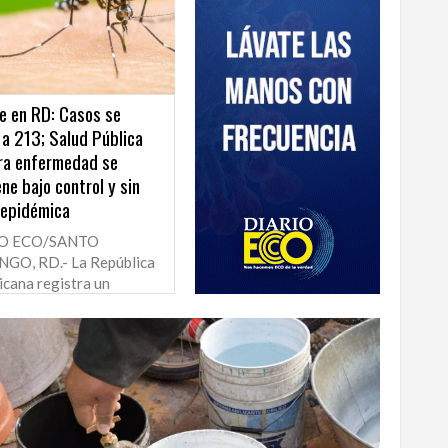
e en RD: Casos se
 a 213; Salud Pública
ra enfermedad se
ne bajo control y sin
 epidémica
IO ECO/SANTO
GO, RD.- La República
cana registra un
ado de 213 casos
mados de dengue en lo
 de 2026, según el
 oficial de la Semana...