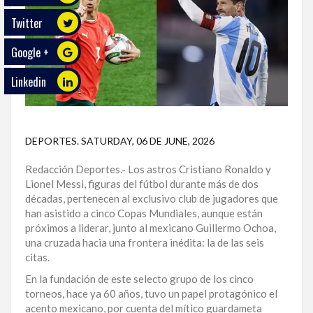
Twitter
ECO
PLAY
Google +
TRABAJOS
Linkedin
DE
INVESTIGACIÓN
PROVINCIAS
DEPORTES
.
SATURDAY, 06 DE JUNE, 2026
DISTRITO
Redacción Deportes.- Los astros Cristiano Ronaldo y
NACIONAL
Lionel Messi, figuras del fútbol durante más de dos
décadas, pertenecen al exclusivo club de jugadores que
SANTO
han asistido a cinco Copas Mundiales, aunque están
DOMINGO
próximos a liderar, junto al mexicano Guillermo Ochoa,
una cruzada hacia una frontera inédita: la de las seis
SANTIAGO
citas.
En la fundación de este selecto grupo de los cinco
SAN
torneos, hace ya 60 años, tuvo un papel protagónico el
JUAN
acento mexicano, por cuenta del mítico guardameta