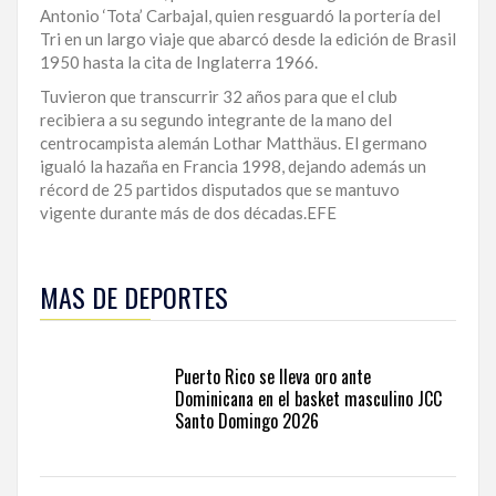
Antonio ‘Tota’ Carbajal, quien resguardó la portería del
LA
Tri en un largo viaje que abarcó desde la edición de Brasil
ALTAGRACIA
1950 hasta la cita de Inglaterra 1966.
Tuvieron que transcurrir 32 años para que el club
PUERTO
recibiera a su segundo integrante de la mano del
PLATA
centrocampista alemán Lothar Matthäus. El germano
igualó la hazaña en Francia 1998, dejando además un
CONTÁCTENOS
récord de 25 partidos disputados que se mantuvo
vigente durante más de dos décadas.EFE
Manténgase
al
MAS DE DEPORTES
día
con
las
principales
Puerto Rico se lleva oro ante
competiciones
Dominicana en el basket masculino JCC
y
Santo Domingo 2026
atletas
del
país