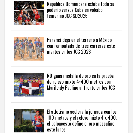
en
Republica Dominicana exhibe todo su
sports
poderío versus Cuba en voleibol
news
femenino JCC SD2026
from
the
Dominican
Republic
.
Panamá deja en el terreno a México
con remontada de tres carreras este
martes en los JCC 2026
RD gana medalla de oro en la prueba
de relevo mixto 4×400 metros con
Marileidy Paulino al frente en los JCC
El atletismo acelera la jornada con los
100 metros y el relevo mixto 4 x 400;
el baloncesto define el oro masculino
este lunes