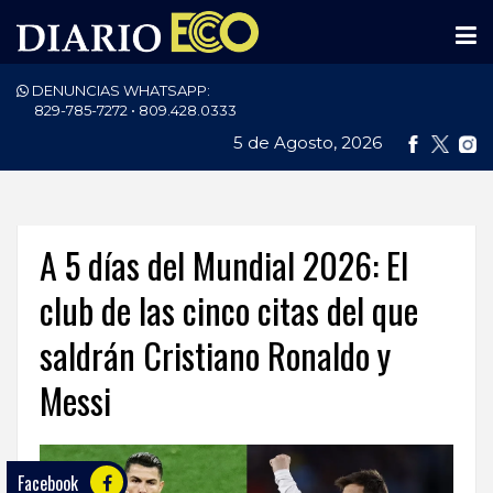
DENUNCIAS WHATSAPP:
PORTADA
829-785-7272 • 809.428.0333
5 de Agosto, 2026
NACIONALES
INTERNACIONAL
POLÍTICA
A 5 días del Mundial 2026: El
ECONOMÍA
club de las cinco citas del que
saldrán Cristiano Ronaldo y
DEPORTES
Messi
ENTRETENIMIENTO
SALUD
Facebook
TECNOLOGÍA