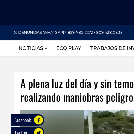
PORTADA
DENUNCIAS WHATSAPP:
829-785-7272 • 809.428.0333
NACIONALES
NOTICIAS
ECO PLAY
TRABAJOS DE IN
INTERNACIONAL
POLÍTICA
A plena luz del día y sin tem
ECONOMÍA
realizando maniobras peligro
DEPORTES
ENTRETENIMIENTO
SALUD
Facebook
Twitter
TECNOLOGÍA