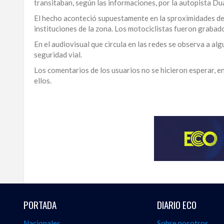
transitaban, según las informaciones, por la autopista Duar
LA
El hecho aconteció supuestamente en la sproximidades d
ALTAGRACIA
instituciones de la zona. Los motociclistas fueron graba
En el audiovisual que circula en las redes se observa a a
PUERTO
seguridad vial.
PLATA
Los comentarios de los usuarios no se hicieron esperar, e
CONTÁCTENOS
ellos.
Para
ampliar
esta
información
y
seguir
la
actualidad
del
país
desde
PORTADA
DIARIO ECO
una
perspectiva
Nacionales
Sobre nosotros