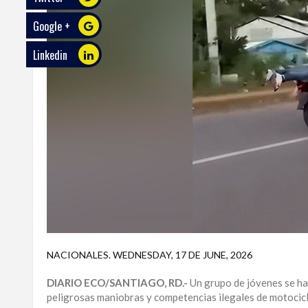
Google +
ECO
PLAY
Linkedin
TRABAJOS
DE
INVESTIGACIÓN
PROVINCIAS
DISTRITO
NACIONAL
SANTO
DOMINGO
SANTIAGO
NACIONALES
.
WEDNESDAY, 17 DE JUNE, 2026
SAN
DIARIO ECO/SANTIAGO, RD.-
Un grupo de jóvenes se han
JUAN
peligrosas maniobras y competencias ilegales de motocicl