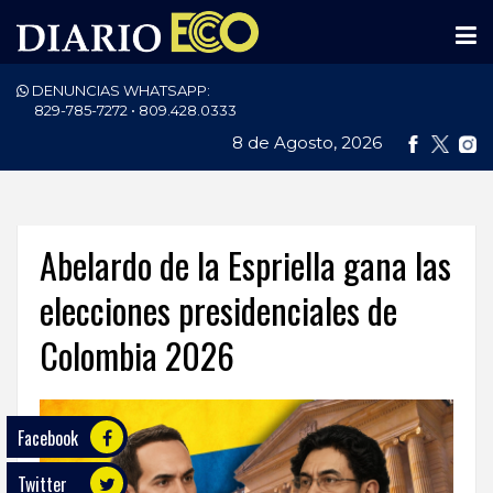
DENUNCIAS WHATSAPP:
PORTADA
829-785-7272 • 809.428.0333
8 de Agosto, 2026
NACIONALES
INTERNACIONAL
POLÍTICA
Abelardo de la Espriella gana las
ECONOMÍA
elecciones presidenciales de
Colombia 2026
DEPORTES
ENTRETENIMIENTO
Facebook
SALUD
Twitter
TECNOLOGÍA