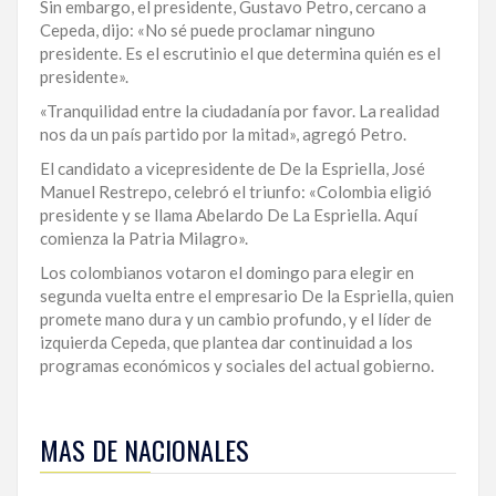
Sin embargo, el presidente, Gustavo Petro, cercano a
LA
Cepeda, dijo: «No sé puede proclamar ninguno
ALTAGRACIA
presidente. Es el escrutinio el que determina quién es el
presidente».
PUERTO
«Tranquilidad entre la ciudadanía por favor. La realidad
PLATA
nos da un país partido por la mitad», agregó Petro.
El candidato a vicepresidente de De la Espriella, José
CONTÁCTENOS
Manuel Restrepo, celebró el triunfo: «Colombia eligió
presidente y se llama Abelardo De La Espriella. Aquí
comienza la Patria Milagro».
Los colombianos votaron el domingo para elegir en
segunda vuelta entre el empresario De la Espriella, quien
promete mano dura y un cambio profundo, y el líder de
izquierda Cepeda, que plantea dar continuidad a los
programas económicos y sociales del actual gobierno.
Para
ampliar
MAS DE NACIONALES
esta
información
y