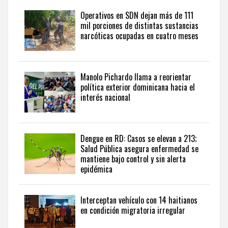
seguir
Operativos en SDN dejan más de 111
la
mil porciones de distintas sustancias
actualidad
narcóticas ocupadas en cuatro meses
del
país
desde
una
Manolo Pichardo llama a reorientar
perspectiva
política exterior dominicana hacia el
internacional,
interés nacional
visite
the
latest
news
Dengue en RD: Casos se elevan a 213;
Salud Pública asegura enfermedad se
from
mantiene bajo control y sin alerta
the
epidémica
Dominican
Republic
in
Interceptan vehículo con 14 haitianos
English
.
en condición migratoria irregular