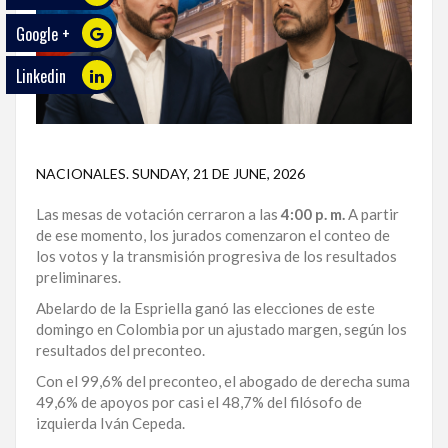
Google +
ECO
PLAY
Linkedin
TRABAJOS
DE
INVESTIGACIÓN
NACIONALES
.
SUNDAY, 21 DE JUNE, 2026
PROVINCIAS
Las mesas de votación cerraron a las
4:00 p. m.
A partir
DISTRITO
de ese momento, los jurados comenzaron el conteo de
NACIONAL
los votos y la transmisión progresiva de los resultados
preliminares.
SANTO
Abelardo de la Espriella ganó las elecciones de este
DOMINGO
domingo en Colombia por un ajustado margen, según los
resultados del preconteo.
SANTIAGO
Con el 99,6% del preconteo, el abogado de derecha suma
49,6% de apoyos por casi el 48,7% del filósofo de
SAN
izquierda Iván Cepeda.
JUAN