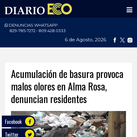
DENUNCIAS WHATSAPP:
PORTADA
829-785-7272 • 809.428.0333
6 de Agosto, 2026
NACIONALES
INTERNACIONAL
POLÍTICA
Acumulación de basura provoca
ECONOMÍA
malos olores en Alma Rosa,
denuncian residentes
DEPORTES
ENTRETENIMIENTO
Facebook
SALUD
Twitter
TECNOLOGÍA