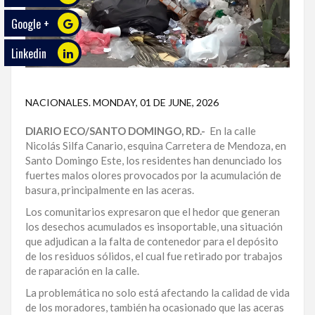
Google +
ECO
PLAY
Linkedin
TRABAJOS
DE
NACIONALES
.
MONDAY, 01 DE JUNE, 2026
INVESTIGACIÓN
DIARIO ECO/SANTO DOMINGO, RD.-
En la calle
PROVINCIAS
Nicolás Silfa Canario, esquina Carretera de Mendoza, en
Santo Domingo Este, los residentes han denunciado los
DISTRITO
fuertes malos olores provocados por la acumulación de
NACIONAL
basura, principalmente en las aceras.
SANTO
Los comunitarios expresaron que el hedor que generan
DOMINGO
los desechos acumulados es insoportable, una situación
que adjudican a la falta de contenedor para el depósito
de los residuos sólidos, el cual fue retirado por trabajos
SANTIAGO
de raparación en la calle.
SAN
La problemática no solo está afectando la calidad de vida
JUAN
de los moradores, también ha ocasionado que las aceras