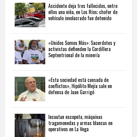
una
Accidente deja tres fallecidos, entre
perspectiva
ellos una niña, en Los Ríos; chofer de
internacional,
vehículo involucrado fue detenido
visite
the
latest
news
«Unidos Somos Más»: Sacerdotes y
activistas defienden la Cordillera
from
Septentrional de la minería
the
Dominican
Republic
in
«Esta sociedad está cansada de
English
.
conflictos», Hipólito Mejía sale en
defensa de Juan Garrigó
Incautan escopeta, máquinas
tragamonedas y armas blancas en
operativos en La Vega