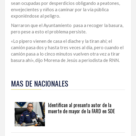
sean ocupadas por desperdicios obligando a peatones,
LA
envejecientes y niños a caminar por la vía pública
ALTAGRACIA
exponiéndose al peligro.
Narraron que el Ayuntamiento pasa a recoger la basura,
PUERTO
pero pese a esto el problema persiste.
PLATA
«Lo pipero vienen de casa el diache y la tiran ahí; el
CONTÁCTENOS
camión pasa dos y hasta tres veces al día, pero cuando el
camión pasa a lo cinco minutos vuelven otra vez a tirar
basura ahí», dijo Morena de Jesús a periodista de RNN.
Para
ampliar
MAS DE NACIONALES
esta
información
y
seguir
Identifican al presunto autor de la
la
muerte de mayor de la FARD en SDE
actualidad
del
país
desde