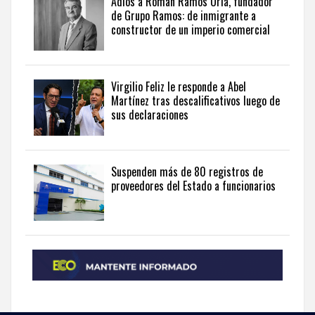
Adiós a Román Ramos Uría, fundador
de Grupo Ramos: de inmigrante a
from
constructor de un imperio comercial
the
Dominican
Republic
in
Virgilio Feliz le responde a Abel
English
.
Martínez tras descalificativos luego de
sus declaraciones
Suspenden más de 80 registros de
proveedores del Estado a funcionarios