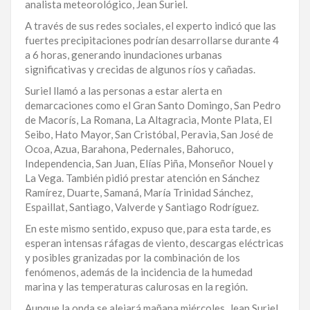
analista meteorológico, Jean Suriel.
LA
A través de sus redes sociales, el experto indicó que las
ALTAGRACIA
fuertes precipitaciones podrían desarrollarse durante 4
a 6 horas, generando inundaciones urbanas
PUERTO
significativas y crecidas de algunos ríos y cañadas.
PLATA
Suriel llamó a las personas a estar alerta en
demarcaciones como el Gran Santo Domingo, San Pedro
CONTÁCTENOS
de Macorís, La Romana, La Altagracia, Monte Plata, El
Seibo, Hato Mayor, San Cristóbal, Peravia, San José de
Ocoa, Azua, Barahona, Pedernales, Bahoruco,
Independencia, San Juan, Elías Piña, Monseñor Nouel y
La Vega. También pidió prestar atención en Sánchez
Ramírez, Duarte, Samaná, María Trinidad Sánchez,
Espaillat, Santiago, Valverde y Santiago Rodríguez.
En este mismo sentido, expuso que, para esta tarde, es
esperan intensas ráfagas de viento, descargas eléctricas
y posibles granizadas por la combinación de los
fenómenos, además de la incidencia de la humedad
marina y las temperaturas calurosas en la región.
Aunque la onda se alejará mañana miércoles, Jean Suriel