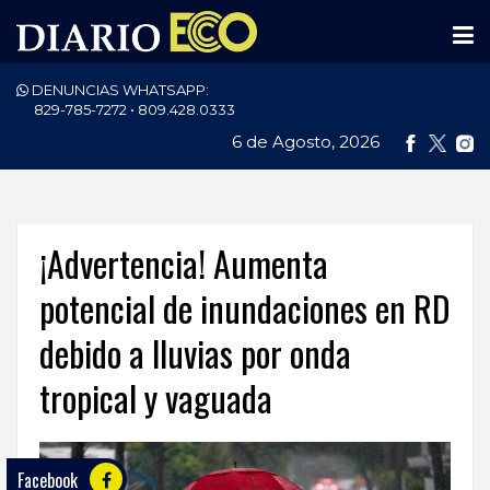
DENUNCIAS WHATSAPP:
PORTADA
829-785-7272 • 809.428.0333
6 de Agosto, 2026
NACIONALES
INTERNACIONAL
POLÍTICA
¡Advertencia! Aumenta
ECONOMÍA
potencial de inundaciones en RD
debido a lluvias por onda
DEPORTES
tropical y vaguada
ENTRETENIMIENTO
SALUD
Facebook
TECNOLOGÍA