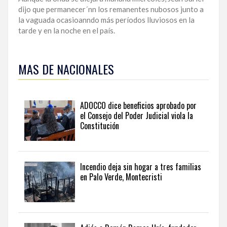
dijo que permanecer´nn los remanentes nubosos junto a
la vaguada ocasioanndo más períodos lluviosos en la
tarde y en la noche en el país.
Para
ampliar
MAS DE NACIONALES
esta
información
y
seguir
ADOCCO dice beneficios aprobado por
la
el Consejo del Poder Judicial viola la
actualidad
Constitución
del
país
desde
una
Incendio deja sin hogar a tres familias
perspectiva
en Palo Verde, Montecristi
internacional,
visite
the
latest
news