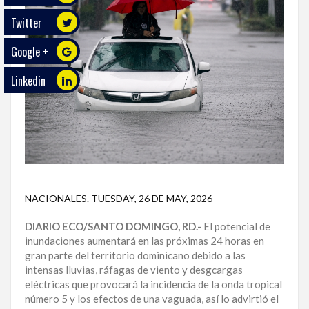
Twitter
ECO
PLAY
Google +
TRABAJOS
Linkedin
DE
INVESTIGACIÓN
PROVINCIAS
DISTRITO
NACIONAL
NACIONALES
.
TUESDAY, 26 DE MAY, 2026
SANTO
DOMINGO
DIARIO ECO/SANTO DOMINGO, RD.-
El potencial de
inundaciones aumentará en las próximas 24 horas en
SANTIAGO
gran parte del territorio dominicano debido a las
intensas lluvias, ráfagas de viento y desgcargas
SAN
eléctricas que provocará la incidencia de la onda tropical
JUAN
número 5 y los efectos de una vaguada, así lo advirtió el