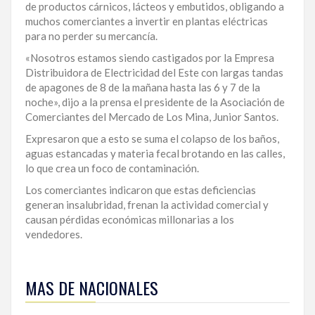
de productos cárnicos, lácteos y embutidos, obligando a
LA
muchos comerciantes a invertir en plantas eléctricas
ALTAGRACIA
para no perder su mercancía.
«Nosotros estamos siendo castigados por la Empresa
PUERTO
Distribuidora de Electricidad del Este con largas tandas
PLATA
de apagones de 8 de la mañana hasta las 6 y 7 de la
noche», dijo a la prensa el presidente de la Asociación de
CONTÁCTENOS
Comerciantes del Mercado de Los Mina, Junior Santos.
Expresaron que a esto se suma el colapso de los baños,
aguas estancadas y materia fecal brotando en las calles,
lo que crea un foco de contaminación.
Los comerciantes indicaron que estas deficiencias
generan insalubridad, frenan la actividad comercial y
causan pérdidas económicas millonarias a los
vendedores.
Para
ampliar
MAS DE NACIONALES
esta
información
y