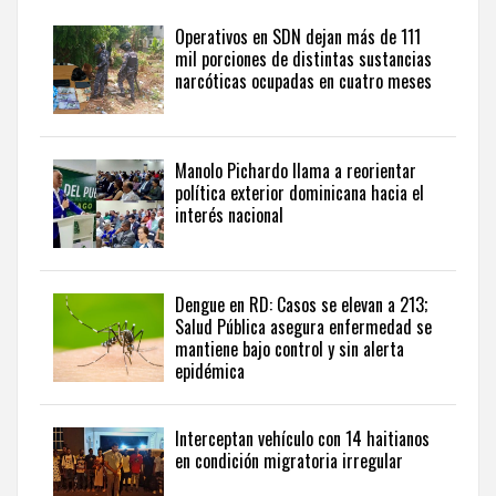
seguir
Operativos en SDN dejan más de 111
la
mil porciones de distintas sustancias
actualidad
narcóticas ocupadas en cuatro meses
del
país
desde
una
Manolo Pichardo llama a reorientar
perspectiva
política exterior dominicana hacia el
internacional,
interés nacional
visite
the
latest
news
Dengue en RD: Casos se elevan a 213;
Salud Pública asegura enfermedad se
from
mantiene bajo control y sin alerta
the
epidémica
Dominican
Republic
in
Interceptan vehículo con 14 haitianos
English
.
en condición migratoria irregular