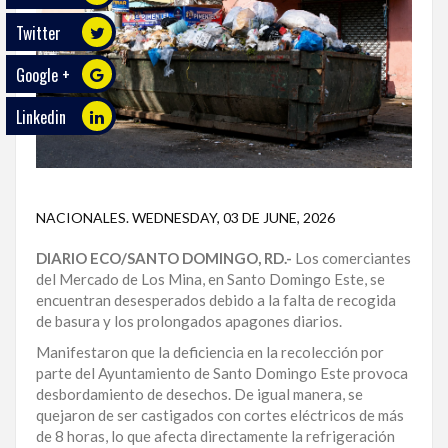
Twitter
ECO
PLAY
Google +
TRABAJOS
Linkedin
DE
INVESTIGACIÓN
PROVINCIAS
NACIONALES
.
WEDNESDAY, 03 DE JUNE, 2026
DISTRITO
NACIONAL
DIARIO ECO/SANTO DOMINGO, RD.-
Los comerciantes
del Mercado de Los Mina, en Santo Domingo Este, se
SANTO
encuentran desesperados debido a la falta de recogida
DOMINGO
de basura y los prolongados apagones diarios.
Manifestaron que la deficiencia en la recolección por
SANTIAGO
parte del Ayuntamiento de Santo Domingo Este provoca
desbordamiento de desechos. De igual manera, se
SAN
quejaron de ser castigados con cortes eléctricos de más
JUAN
de 8 horas, lo que afecta directamente la refrigeración