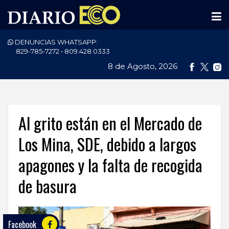
DENUNCIAS WHATSAPP:
PORTADA
829-785-7272 • 809.428.0333
8 de Agosto, 2026
NACIONALES
INTERNACIONAL
POLÍTICA
Al grito están en el Mercado de
ECONOMÍA
Los Mina, SDE, debido a largos
apagones y la falta de recogida
DEPORTES
de basura
ENTRETENIMIENTO
SALUD
Facebook
TECNOLOGÍA