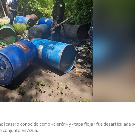
ol casero conocido como «clerén» y «tapa floja» fue desarticulada p
vo conjunto en Azua.