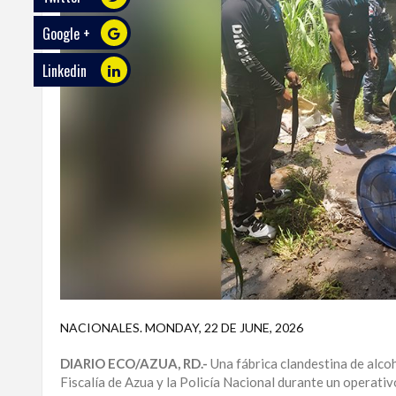
Google +
ECO
PLAY
Linkedin
TRABAJOS
DE
INVESTIGACIÓN
PROVINCIAS
DISTRITO
NACIONAL
SANTO
DOMINGO
SANTIAGO
NACIONALES
.
MONDAY, 22 DE JUNE, 2026
SAN
DIARIO ECO/AZUA, RD.-
Una fábrica clandestina de alcoh
JUAN
Fiscalía de Azua y la Policía Nacional durante un operati