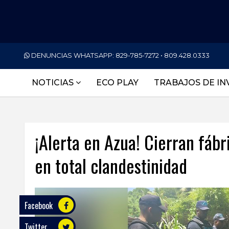
PORTADA
DENUNCIAS WHATSAPP:
829-785-7272 • 809.428.0333
NACIONALES
NOTICIAS
ECO PLAY
TRABAJOS DE IN
INTERNACIONAL
POLÍTICA
¡Alerta en Azua! Cierran fáb
ECONOMÍA
en total clandestinidad
DEPORTES
ENTRETENIMIENTO
SALUD
Facebook
Twitter
TECNOLOGÍA