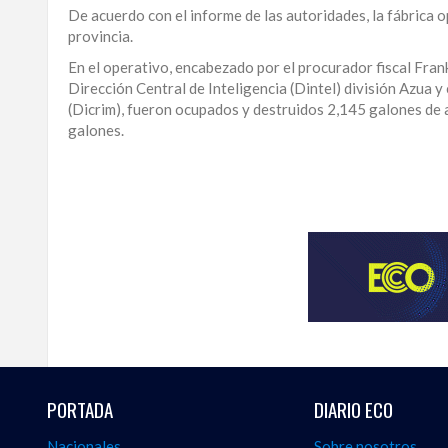
De acuerdo con el informe de las autoridades, la fábrica ope
LA
provincia.
ALTAGRACIA
En el operativo, encabezado por el procurador fiscal Frank
Dirección Central de Inteligencia (Dintel) división Azua 
PUERTO
(Dicrim), fueron ocupados y destruidos 2,145 galones de 
PLATA
galones.
CONTÁCTENOS
Para
ampliar
esta
información
y
seguir
la
actualidad
del
país
desde
PORTADA
DIARIO ECO
una
perspectiva
Nacionales
Sobre nosotros