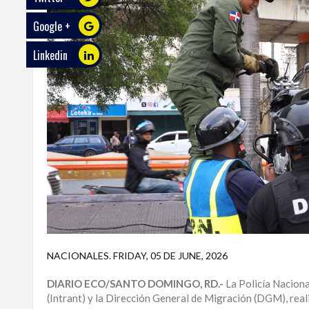
Google +
ECO
PLAY
Linkedin
TRABAJOS
DE
INVESTIGACIÓN
PROVINCIAS
DISTRITO
NACIONAL
SANTO
DOMINGO
SANTIAGO
NACIONALES
.
FRIDAY, 05 DE JUNE, 2026
SAN
DIARIO ECO/SANTO DOMINGO, RD.-
La Policía Naciona
JUAN
(Intrant) y la Dirección General de Migración (DGM), real