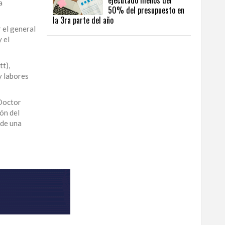
ejecutado menos del
a
50% del presupuesto en
la 3ra parte del año
 el general
 el
t),
y labores
 Doctor
ón del
 de una