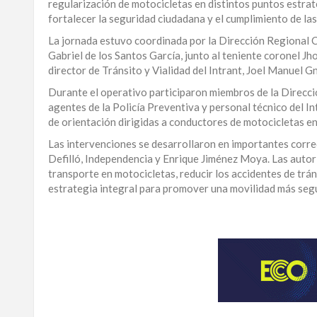
regularización de motocicletas en distintos puntos estrat
LA
fortalecer la seguridad ciudadana y el cumplimiento de las
ALTAGRACIA
La jornada estuvo coordinada por la Dirección Regional Ce
Gabriel de los Santos García, junto al teniente coronel J
PUERTO
director de Tránsito y Vialidad del Intrant, Joel Manuel G
PLATA
Durante el operativo participaron miembros de la Direcci
agentes de la Policía Preventiva y personal técnico del I
CONTÁCTENOS
de orientación dirigidas a conductores de motocicletas en
Las intervenciones se desarrollaron en importantes corre
Defilló, Independencia y Enrique Jiménez Moya. Las autor
transporte en motocicletas, reducir los accidentes de trán
estrategia integral para promover una movilidad más seg
Para
ampliar
esta
información
y
seguir
la
actualidad