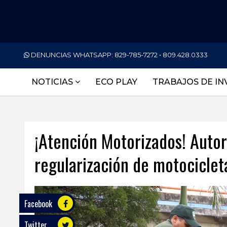
PORTADA
DENUNCIAS WHATSAPP:
829-785-7272 • 809.428.0333
NACIONALES
NOTICIAS
ECO PLAY
TRABAJOS DE IN
INTERNACIONAL
POLÍTICA
¡Atención Motorizados! Autor
ECONOMÍA
regularización de motocicleta
DEPORTES
ENTRETENIMIENTO
SALUD
Facebook
Twitter
TECNOLOGÍA