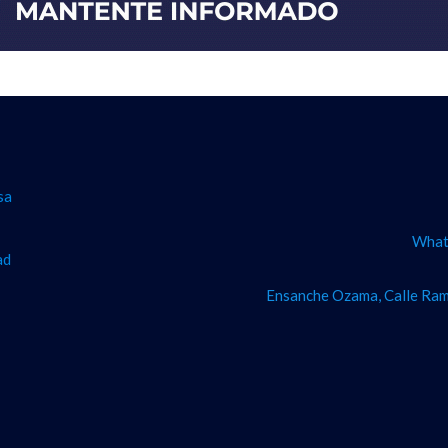
sa
What
ad
Ensanche Ozama, Calle Ram