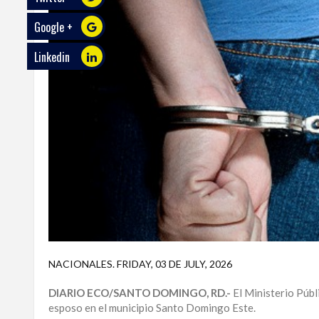
Google +
ECO
PLAY
Linkedin
TRABAJOS
DE
INVESTIGACIÓN
PROVINCIAS
DISTRITO
NACIONAL
SANTO
DOMINGO
SANTIAGO
NACIONALES
.
FRIDAY, 03 DE JULY, 2026
SAN
DIARIO ECO/SANTO DOMINGO, RD.-
El Ministerio Públ
JUAN
esposo en el municipio Santo Domingo Este.