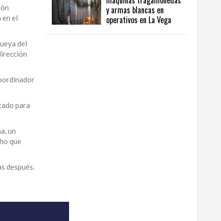
máquinas tragamonedas
ión
y armas blancas en
 en el
operativos en La Vega
queya del
dirección
coordinador
atado para
a, un
cho que
as después.