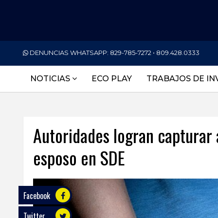
PORTADA
DENUNCIAS WHATSAPP:
829-785-7272 • 809.428.0333
NACIONALES
NOTICIAS
ECO PLAY
TRABAJOS DE IN
INTERNACIONAL
POLÍTICA
Autoridades logran capturar 
ECONOMÍA
esposo en SDE
DEPORTES
ENTRETENIMIENTO
SALUD
Facebook
Twitter
TECNOLOGÍA