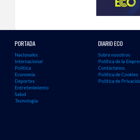
y
seguir
la
actualidad
del
país
desde
PORTADA
DIARIO ECO
una
perspectiva
Nacionales
Sobre nosotros
internacional,
Internacional
Política de la Empre
visite
Política
Contáctenos
the
Economía
Política de Cookies
latest
Deportes
Política de Privacid
news
Entretenimiento
from
Salud
the
Tecnología
Dominican
Republic
in
English
.