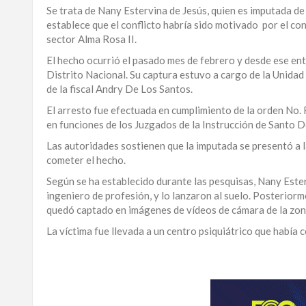
Se trata de Nany Estervina de Jesús, quien es imputada de
LA
establece que el conflicto habría sido motivado por el co
ALTAGRACIA
sector Alma Rosa II.
El hecho ocurrió el pasado mes de febrero y desde ese e
PUERTO
Distrito Nacional. Su captura estuvo a cargo de la Unida
PLATA
de la fiscal Andry De Los Santos.
CONTÁCTENOS
El arresto fue efectuada en cumplimiento de la orden No
en funciones de los Juzgados de la Instrucción de Santo D
Las autoridades sostienen que la imputada se presentó a l
cometer el hecho.
Según se ha establecido durante las pesquisas, Nany Ester
ingeniero de profesión, y lo lanzaron al suelo. Posteriorm
quedó captado en imágenes de vídeos de cámara de la zon
La víctima fue llevada a un centro psiquiátrico que había
Para
ampliar
esta
información