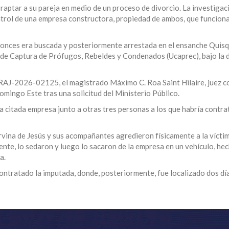
 raptar a su pareja en medio de un proceso de divorcio. La investigac
ntrol de una empresa constructora, propiedad de ambos, que funciona
ntonces era buscada y posteriormente arrestada en el ensanche Quis
d de Captura de Prófugos, Rebeldes y Condenados (Ucaprec), bajo la 
. RAJ-2026-02125, el magistrado Máximo C. Roa Saint Hilaire, juez 
omingo Este tras una solicitud del Ministerio Público.
a citada empresa junto a otras tres personas a los que habría contr
vina de Jesús y sus acompañantes agredieron físicamente a la víctim
ente, lo sedaron y luego lo sacaron de la empresa en un vehículo, he
a.
 contratado la imputada, donde, posteriormente, fue localizado dos dí