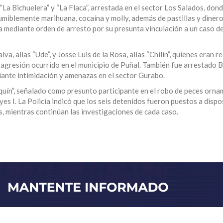
“La Bichuelera” y “La Flaca”, arrestada en el sector Los Salados, don
umiblemente marihuana, cocaína y molly, además de pastillas y dinero
a mediante orden de arresto por su presunta vinculación a un caso d
, alias “Ude”, y Josse Luis de la Rosa, alias “Chilin”, quienes eran r
 agresión ocurrido en el municipio de Puñal. También fue arrestado 
ante intimidación y amenazas en el sector Gurabo.
quín”, señalado como presunto participante en el robo de peces orna
es I. La Policía indicó que los seis detenidos fueron puestos a dispo
s, mientras continúan las investigaciones de cada caso.