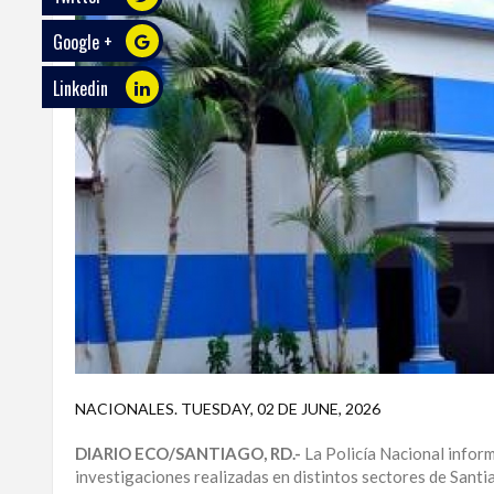
Google +
ECO
PLAY
Linkedin
TRABAJOS
DE
INVESTIGACIÓN
PROVINCIAS
DISTRITO
NACIONAL
SANTO
DOMINGO
SANTIAGO
NACIONALES
.
TUESDAY, 02 DE JUNE, 2026
SAN
DIARIO ECO/SANTIAGO, RD.-
La Policía Nacional infor
JUAN
investigaciones realizadas en distintos sectores de Santi