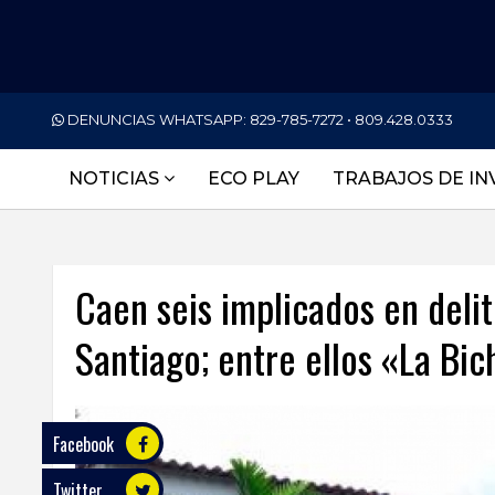
PORTADA
DENUNCIAS WHATSAPP:
829-785-7272 • 809.428.0333
NACIONALES
NOTICIAS
ECO PLAY
TRABAJOS DE IN
INTERNACIONAL
POLÍTICA
Caen seis implicados en deli
ECONOMÍA
Santiago; entre ellos «La Bi
DEPORTES
ENTRETENIMIENTO
SALUD
Facebook
Twitter
TECNOLOGÍA