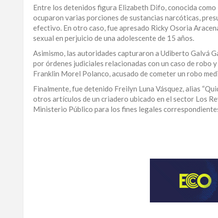
Entre los detenidos figura Elizabeth Difo, conocida como 
LA
ocuparon varias porciones de sustancias narcóticas, pres
ALTAGRACIA
efectivo. En otro caso, fue apresado Ricky Osoria Aracen
sexual en perjuicio de una adolescente de 15 años.
PUERTO
Asimismo, las autoridades capturaron a Udiberto Galvá Galva
PLATA
por órdenes judiciales relacionadas con un caso de robo y
Franklin Morel Polanco, acusado de cometer un robo medi
CONTÁCTENOS
Finalmente, fue detenido Freilyn Luna Vásquez, alias “Qui
otros artículos de un criadero ubicado en el sector Los Rey
Ministerio Público para los fines legales correspondiente
Para
ampliar
esta
información
y
seguir
la
actualidad