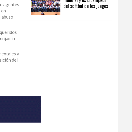
mundial y es bicampeón
de agentes
del softbol de los juegos
 en
e abuso
equeridos
Benjamín
mentales y
sición del