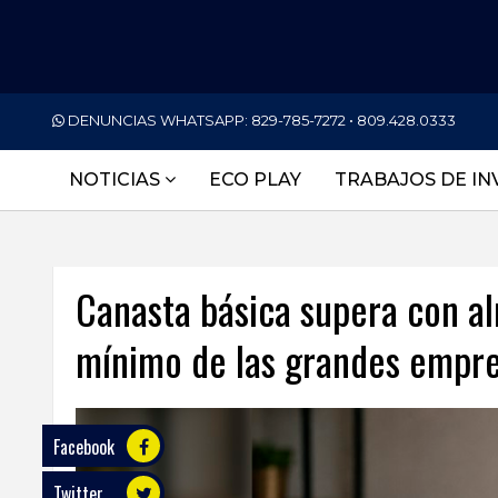
PORTADA
DENUNCIAS WHATSAPP:
829-785-7272 • 809.428.0333
NACIONALES
NOTICIAS
ECO PLAY
TRABAJOS DE IN
INTERNACIONAL
POLÍTICA
Canasta básica supera con al
ECONOMÍA
mínimo de las grandes empr
DEPORTES
ENTRETENIMIENTO
SALUD
Facebook
Twitter
TECNOLOGÍA