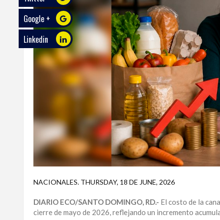
Google +
ECO
PLAY
Linkedin
TRABAJOS
DE
INVESTIGACIÓN
PROVINCIAS
DISTRITO
NACIONAL
SANTO
DOMINGO
SANTIAGO
NACIONALES
.
THURSDAY, 18 DE JUNE, 2026
SAN
DIARIO ECO/SANTO DOMINGO, RD.-
El costo de la ca
JUAN
cierre de mayo de 2026, reflejando un incremento acumula