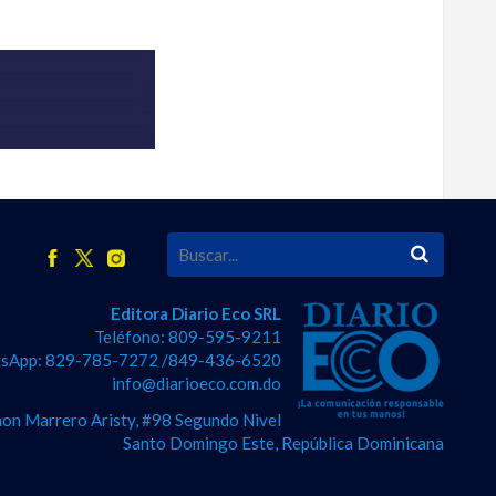
Editora Diario Eco SRL
Teléfono: 809-595-9211
sApp: 829-785-7272 /849-436-6520
info@diarioeco.com.do
on Marrero Aristy, #98 Segundo Nivel
Santo Domingo Este, República Dominicana