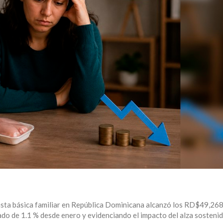
nasta básica familiar en República Dominicana alcanzó los RD$49,268
do de 1.1 % desde enero y evidenciando el impacto del alza sostenid