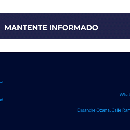
sa
What
ad
Ensanche Ozama, Calle Ram