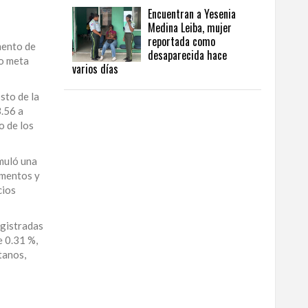
Encuentran a Yesenia
Medina Leiba, mujer
reportada como
mento de
desaparecida hace
go meta
varios días
sto de la
.56 a
o de los
umuló una
imentos y
cios
egistradas
e 0.31 %,
tanos,