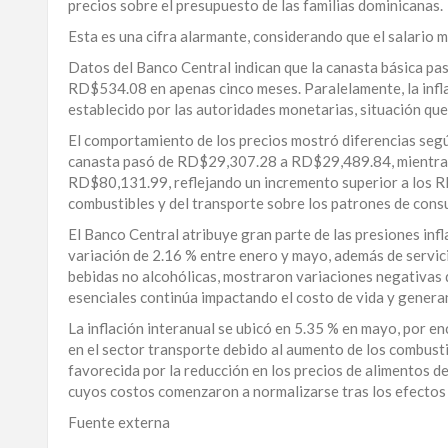
precios sobre el presupuesto de las familias dominicanas.
LA
Esta es una cifra alarmante, considerando que el salario 
ALTAGRACIA
Datos del Banco Central indican que la canasta básica 
RD$534.08 en apenas cinco meses. Paralelamente, la infl
PUERTO
establecido por las autoridades monetarias, situación que
PLATA
El comportamiento de los precios mostró diferencias según 
CONTÁCTENOS
canasta pasó de RD$29,307.28 a RD$29,489.84, mientra
RD$80,131.99, reflejando un incremento superior a los RD
combustibles y del transporte sobre los patrones de consu
El Banco Central atribuye gran parte de las presiones in
variación de 2.16 % entre enero y mayo, además de servic
bebidas no alcohólicas, mostraron variaciones negativas d
esenciales continúa impactando el costo de vida y genera
La inflación interanual se ubicó en 5.35 % en mayo, por en
en el sector transporte debido al aumento de los combusti
favorecida por la reducción en los precios de alimentos de 
cuyos costos comenzaron a normalizarse tras los efectos
Fuente externa