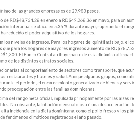
mínimo de las grandes empresas es de 29,988 pesos.
pasó de RD$48,734.28 en enero a RD$49,268.36 en mayo, para un au
ación interanual se ubicó en 5.35 % durante mayo, superando el ran
 ha reducido el poder adquisitivo de los hogares.
los niveles de ingresos. Para los hogares del quintil más bajo, el co
s que para los hogares de mayores ingresos aumentó de RD$78,753
$1,300. El Banco Central atribuye parte de esta dinámica al impact
mo de los distintos estratos sociales.
flacionarias al comportamiento de sectores como transporte, que ac
ios, restaurantes y hoteles y salud. Aunque algunos grupos, como al
urante el período, el encarecimiento generalizado de bienes y servi
ndo preocupación entre las familias dominicanas.
cima del rango meta oficial, impulsada principalmente por las alzas r
bles. No obstante, la inflación mensual mostró una desaceleración d
alta incidencia en la dieta dominicana, como el pollo fresco y los plá
 de fenómenos climáticos registrados el año pasado.