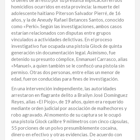
homicidios ocurridos en esta provincia: la muerte del
LA
adolescente haitiano Piterson Salvador Pierré, de 16
ALTAGRACIA
años, y la de Aneudy Rafael Betances Santos, conocido
como «Perki». Según las investigaciones, ambos casos
PUERTO
estarían relacionados con disputas entre grupos
PLATA
vinculados a actividades delictivas. En el proceso
investigativo fue ocupada una pistola Glock de quinta
CONTÁCTENOS
generación sin documentación legal. Asimismo, fue
detenido su presunto cómplice, Enmanuel Carrasco, alias
«Manuel», a quien también se le confiscó una pistola sin
permiso. Otras dos personas, entre ellas un menor de
edad, fueron conducidas para fines de investigación.
En una intervención independiente, las autoridades
arrestaron en flagrante delito a Brailyn José Domínguez
Reyes, alias «El Piojo», de 19 años, quien era requerido
mediante orden judicial por asociación de malhechores y
robo agravado. Al momento de su captura se le ocupó
una pistola Glock calibre 9 milímetros con cinco cápsulas,
55 porciones de un polvo presumiblemente cocaína,
dinero en efectivo y otras evidencias. De acuerdo con