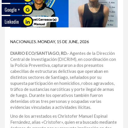
Google +
ECO
PLAY
Linkedin
TRABAJOS
DE
NACIONALES
.
MONDAY, 15 DE JUNE, 2026
INVESTIGACIÓN
DIARIO ECO/SANTIAGO, RD.-
Agentes de la Dirección
PROVINCIAS
Central de Investigación (DICRIM), en coordinación con
la Policía Preventiva, capturaron a dos presuntos
DISTRITO
cabecillas de estructuras delictivas que operaban en
NACIONAL
distintos sectores de Santiago, señalados por su
supuesta participación en homicidios, robos agravados,
SANTO
tráfico de sustancias narcóticas y porte ilegal de armas
DOMINGO
de fuego. Durante los operativos también fueron
detenidas otras tres personas y ocupadas varias
SANTIAGO
evidencias vinculadas a actividades ilícitas.
Uno de los arrestados es Christofer Manuel Espinal
SAN
Fernández, alias «Cristofer», quien era buscado mediante
JUAN
órdenes de arresto por su presunta implicación en dos