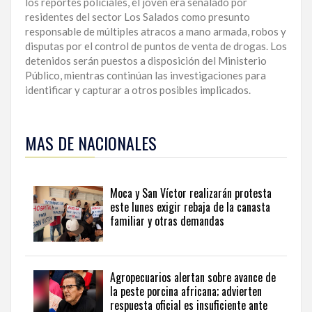
los reportes policiales, el joven era señalado por
residentes del sector Los Salados como presunto
responsable de múltiples atracos a mano armada, robos y
disputas por el control de puntos de venta de drogas. Los
detenidos serán puestos a disposición del Ministerio
Público, mientras continúan las investigaciones para
identificar y capturar a otros posibles implicados.
Para
ampliar
MAS DE NACIONALES
esta
información
y
seguir
Moca y San Víctor realizarán protesta
la
este lunes exigir rebaja de la canasta
actualidad
familiar y otras demandas
del
país
desde
una
Agropecuarios alertan sobre avance de
perspectiva
la peste porcina africana; advierten
internacional,
respuesta oficial es insuficiente ante