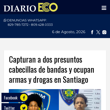
DENUNCIAS WHATSAPP:
PORTADA
829-785-7272 • 809.428.0333
6 de Agosto, 2026
NACIONALES
INTERNACIONAL
POLÍTICA
Capturan a dos presuntos
ECONOMÍA
cabecillas de bandas y ocupan
armas y drogas en Santiago
DEPORTES
ENTRETENIMIENTO
Facebook
SALUD
Twitter
TECNOLOGÍA