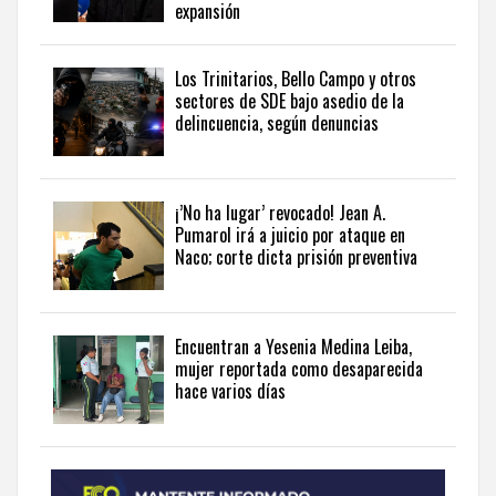
visite
expansión
the
latest
news
Los Trinitarios, Bello Campo y otros
sectores de SDE bajo asedio de la
from
delincuencia, según denuncias
the
Dominican
Republic
in
¡’No ha lugar’ revocado! Jean A.
English
.
Pumarol irá a juicio por ataque en
Naco; corte dicta prisión preventiva
Encuentran a Yesenia Medina Leiba,
mujer reportada como desaparecida
hace varios días