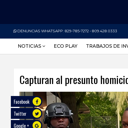
PORTADA
DENUNCIAS WHATSAPP:
829-785-7272 • 809.428.0333
NACIONALES
NOTICIAS
ECO PLAY
TRABAJOS DE IN
INTERNACIONAL
POLÍTICA
Capturan al presunto homici
ECONOMÍA
DEPORTES
Facebook
ENTRETENIMIENTO
Twitter
SALUD
Google +
TECNOLOGÍA