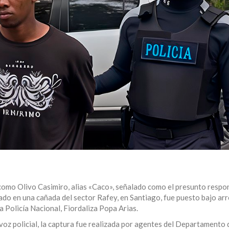
como Olivo Casimiro, alias «Caco», señalado como el presunto respon
ado en una cañada del sector Rafey, en Santiago, fue puesto bajo arr
a Policía Nacional, Fiordaliza Popa Arias.
oz policial, la captura fue realizada por agentes del Departamento 