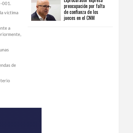
Exprocurador expresa
3-001.
preocupación por falta
de confianza de los
la víctima
jueces en el CNM
ente a
eriormente,
 unas
rendas de
sterio