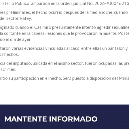
inisterio Público, amparada en la orden judicial No. 2026-AJ004621
es preliminares, el hecho ocurrió después de la medianoche, cuando 
del sector Rafey.
 originado cuando el Casimiro presuntamente intentó agredir sexualm
rida cortante en la cabeza, lesiones que le provocaron la muerte. Post
o el día de ayer.
aron varias evidencias vinculadas al caso, entre ellas un pantalón y
os hechos.
cia del imputado, ubicada en el mismo sector, fueron ocupadas las p
l crimen.
itió su participación en el hecho. Será puesto a disposición del Mini