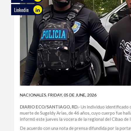
Linkedin
ECO
PLAY
TRABAJOS
DE
INVESTIGACIÓN
PROVINCIAS
DISTRITO
NACIONAL
SANTO
DOMINGO
NACIONALES
.
FRIDAY, 05 DE JUNE, 2026
SANTIAGO
DIARIO ECO/SANTIAGO, RD.-
Un individuo identificado 
muerte de Sugeldy Arias, de 46 años, cuyo cuerpo fue hall
informó este jueves la vocera de la regional del Cibao de l
SAN
JUAN
De acuerdo con una nota de prensa difundida por la portav