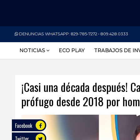
PORTADA
DENUNCIAS WHATSAPP:
829-785-7272 • 809.428.0333
NACIONALES
NOTICIAS
ECO PLAY
TRABAJOS DE IN
INTERNACIONAL
POLÍTICA
¡Casi una década después! Ca
ECONOMÍA
prófugo desde 2018 por homi
DEPORTES
ENTRETENIMIENTO
SALUD
Facebook
Twitter
TECNOLOGÍA