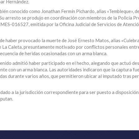
par Hernández.
ambién conocido como Jonathan Fermín Pichardo, alias «Tembleque», d
 Su arresto se produjo en coordinación con miembros de la Policía Pr
EMES-016527, emitida por la Oficina Judicial de Servicios de Atenci
 de haber provocado la muerte de José Ernesto Matos, alias «Culebra
 de La Caleta, presuntamente motivado por conflictos personales entr
nsecuencia de heridas ocasionadas con un arma blanca.
etenido admitió haber participado en el hecho, alegando que actuó de
nte con un arma blanca. Las autoridades indicaron que la captura fu
adas durante varios años, que permitieron ubicar al imputado tras p
dado a la jurisdicción correspondiente para ser puesto a disposición
mputan.