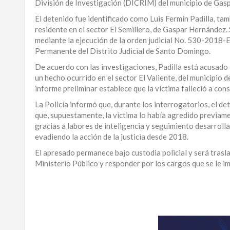
División de Investigación (DICRIM) del municipio de Gas
LA
El detenido fue identificado como Luis Fermín Padilla, t
ALTAGRACIA
residente en el sector El Semillero, de Gaspar Hernández.
mediante la ejecución de la orden judicial No. 530-2018-
PUERTO
Permanente del Distrito Judicial de Santo Domingo.
PLATA
De acuerdo con las investigaciones, Padilla está acusado
un hecho ocurrido en el sector El Valiente, del municipio
CONTÁCTENOS
informe preliminar establece que la víctima falleció a co
La Policía informó que, durante los interrogatorios, el d
que, supuestamente, la víctima lo había agredido previame
gracias a labores de inteligencia y seguimiento desarroll
evadiendo la acción de la justicia desde 2018.
El apresado permanece bajo custodia policial y será trasla
Ministerio Público y responder por los cargos que se le i
Para
ampliar
esta
información