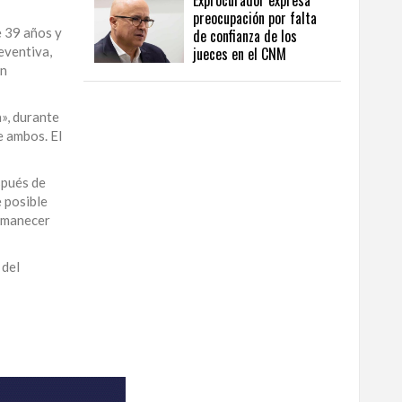
Exprocurador expresa
preocupación por falta
e 39 años y
de confianza de los
eventiva,
jueces en el CNM
ón
», durante
e ambos. El
spués de
e posible
ermanecer
 del