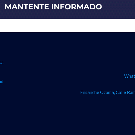
sa
What
ad
Ensanche Ozama, Calle Ram