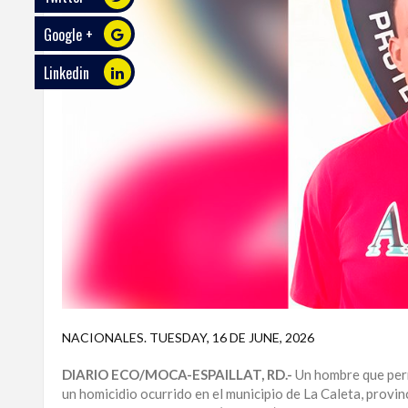
Google +
ECO
PLAY
Linkedin
TRABAJOS
DE
INVESTIGACIÓN
PROVINCIAS
DISTRITO
NACIONAL
SANTO
DOMINGO
SANTIAGO
NACIONALES
.
TUESDAY, 16 DE JUNE, 2026
SAN
DIARIO ECO/MOCA-ESPAILLAT, RD.-
Un hombre que perm
JUAN
un homicidio ocurrido en el municipio de La Caleta, provin