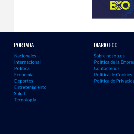
y
seguir
la
actualidad
del
país
desde
PORTADA
DIARIO ECO
una
perspectiva
Nacionales
Sobre nosotros
internacional,
Internacional
Política de la Empre
visite
Política
Contáctenos
the
Economía
Política de Cookies
latest
Deportes
Política de Privacid
news
Entretenimiento
from
Salud
the
Tecnología
Dominican
Republic
in
English
.