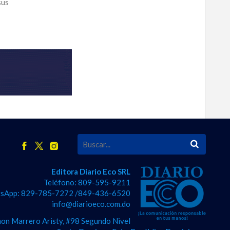
sus
Editora Diario Eco SRL
Teléfono: 809-595-9211
sApp: 829-785-7272 /849-436-6520
info@diarioeco.com.do
on Marrero Aristy, #98 Segundo Nivel