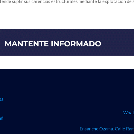
ende suplir sus carencias estructurales mediante la explotación de 
sa
What
ad
Ensanche Ozama, Calle Ram