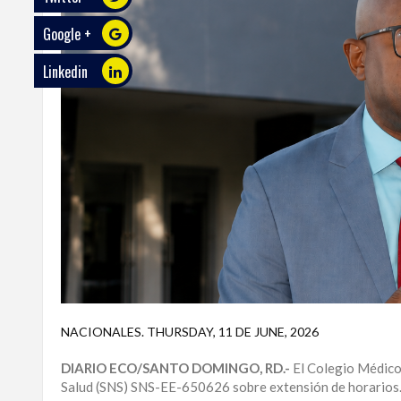
Google +
ECO
PLAY
Linkedin
TRABAJOS
DE
INVESTIGACIÓN
PROVINCIAS
DISTRITO
NACIONAL
SANTO
DOMINGO
SANTIAGO
NACIONALES
.
THURSDAY, 11 DE JUNE, 2026
SAN
DIARIO ECO/SANTO DOMINGO, RD.-
El Colegio Médico 
JUAN
Salud (SNS) SNS-EE-650626 sobre extensión de horarios