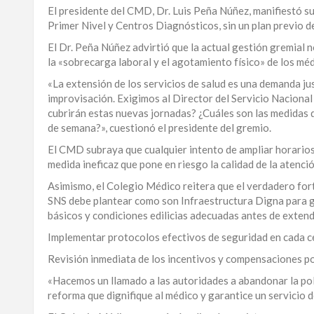
El presidente del CMD, Dr. Luis Peña Núñez, manifiestó s
LA
Primer Nivel y Centros Diagnósticos, sin un plan previo d
ALTAGRACIA
El Dr. Peña Núñez advirtió que la actual gestión gremial n
la «sobrecarga laboral y el agotamiento físico» de los méd
PUERTO
PLATA
«La extensión de los servicios de salud es una demanda ju
improvisación. Exigimos al Director del Servicio Nacional
CONTÁCTENOS
cubrirán estas nuevas jornadas? ¿Cuáles son las medidas 
de semana?», cuestionó el presidente del gremio.
El CMD subraya que cualquier intento de ampliar horarios 
medida ineficaz que pone en riesgo la calidad de la atenció
Asimismo, el Colegio Médico reitera que el verdadero forta
SNS debe plantear como son Infraestructura Digna para g
básicos y condiciones edilicias adecuadas antes de extend
Implementar protocolos efectivos de seguridad en cada ce
Revisión inmediata de los incentivos y compensaciones po
«Hacemos un llamado a las autoridades a abandonar la pol
reforma que dignifique al médico y garantice un servicio de