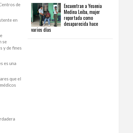
 Centros de
Encuentran a Yesenia
Medina Leiba, mujer
reportada como
ustente en
desaparecida hace
varios días
de
n se
 y de fines
es es una
ares que el
 médicos
erdadera