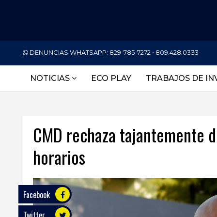
PORTADA
DENUNCIAS WHATSAPP:
829-785-7272 • 809.428.0333
NACIONALES
NOTICIAS
ECO PLAY
TRABAJOS DE IN
INTERNACIONAL
POLÍTICA
CMD rechaza tajantemente di
ECONOMÍA
horarios
DEPORTES
ENTRETENIMIENTO
SALUD
Facebook
Twitter
TECNOLOGÍA