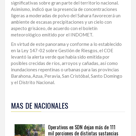
significativas sobre gran parte del territorio nacional.
LA
Asimismo, indicó que la presencia de concentraciones
ALTAGRACIA
ligeras a moderadas de polvo del Sahara favorecerá un
ambiente de escasas precipitaciones y un cielo con
PUERTO
aspecto grisáceo, de acuerdo con el boletín
PLATA
meteorológico emitido por el INDOMET.
En virtud de este panorama y conforme a lo establecido
CONTÁCTENOS
en la Ley 147-02 sobre Gestión de Riesgos, el COE
levantó la alerta verde que había sido emitida por
posibles crecidas de ríos, arroyos y cañadas, así como
inundaciones repentinas o urbanas para las provincias
Barahona, Azua, Peravia, San Cristóbal, Santo Domingo
y el Distrito Nacional.
Para
ampliar
MAS DE NACIONALES
esta
información
y
seguir
Operativos en SDN dejan más de 111
la
mil porciones de distintas sustancias