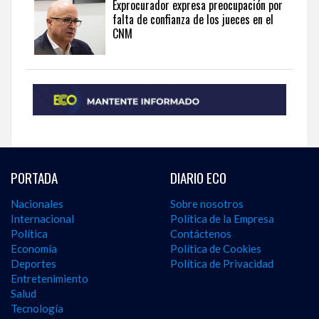
Exprocurador expresa preocupación por
falta de confianza de los jueces en el
CNM
PORTADA
DIARIO ECO
Nacionales
Sobre nosotros
Internacional
Política de la Empresa
Política
Contáctenos
Economía
Política de Cookies
Deportes
Política de Privacidad
Entretenimiento
Salud
Tecnología