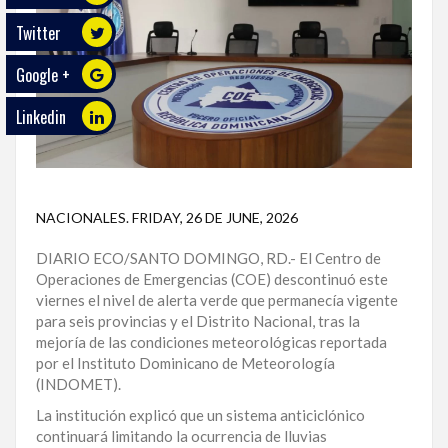
Twitter
ECO
PLAY
Google +
TRABAJOS
Linkedin
DE
INVESTIGACIÓN
PROVINCIAS
NACIONALES
.
FRIDAY, 26 DE JUNE, 2026
DISTRITO
NACIONAL
DIARIO ECO/SANTO DOMINGO, RD.- El Centro de
Operaciones de Emergencias (COE) descontinuó este
SANTO
viernes el nivel de alerta verde que permanecía vigente
DOMINGO
para seis provincias y el Distrito Nacional, tras la
mejoría de las condiciones meteorológicas reportada
por el Instituto Dominicano de Meteorología
SANTIAGO
(INDOMET).
SAN
La institución explicó que un sistema anticiclónico
JUAN
continuará limitando la ocurrencia de lluvias