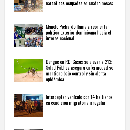
actualidad
narcóticas ocupadas en cuatro meses
del
país
desde
una
Manolo Pichardo llama a reorientar
perspectiva
política exterior dominicana hacia el
internacional,
interés nacional
visite
the
latest
news
Dengue en RD: Casos se elevan a 213;
Salud Pública asegura enfermedad se
from
mantiene bajo control y sin alerta
the
epidémica
Dominican
Republic
in
Interceptan vehículo con 14 haitianos
English
.
en condición migratoria irregular