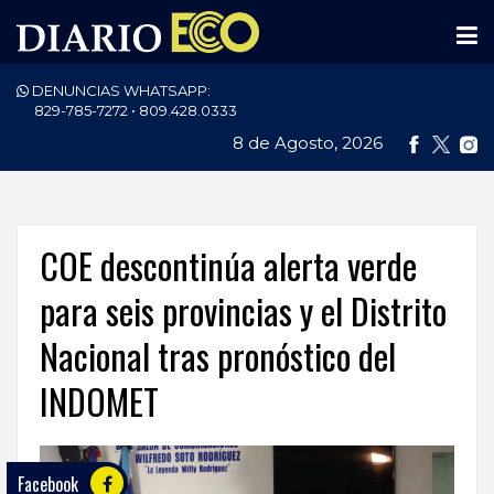
DENUNCIAS WHATSAPP:
PORTADA
829-785-7272 • 809.428.0333
8 de Agosto, 2026
NACIONALES
INTERNACIONAL
POLÍTICA
COE descontinúa alerta verde
ECONOMÍA
para seis provincias y el Distrito
Nacional tras pronóstico del
DEPORTES
INDOMET
ENTRETENIMIENTO
SALUD
Facebook
TECNOLOGÍA