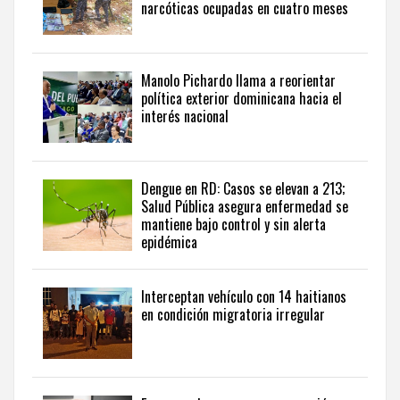
narcóticas ocupadas en cuatro meses
del
país
desde
una
Manolo Pichardo llama a reorientar
perspectiva
política exterior dominicana hacia el
internacional,
interés nacional
visite
the
latest
news
Dengue en RD: Casos se elevan a 213;
Salud Pública asegura enfermedad se
from
mantiene bajo control y sin alerta
the
epidémica
Dominican
Republic
in
Interceptan vehículo con 14 haitianos
English
.
en condición migratoria irregular