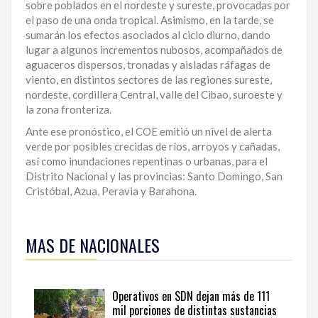
sobre poblados en el nordeste y sureste, provocadas por
LA
el paso de una onda tropical. Asimismo, en la tarde, se
ALTAGRACIA
sumarán los efectos asociados al ciclo diurno, dando
lugar a algunos incrementos nubosos, acompañados de
PUERTO
aguaceros dispersos, tronadas y aisladas ráfagas de
PLATA
viento, en distintos sectores de las regiones sureste,
nordeste, cordillera Central, valle del Cibao, suroeste y
la zona fronteriza.
CONTÁCTENOS
Ante ese pronóstico, el COE emitió un nivel de alerta
verde por posibles crecidas de ríos, arroyos y cañadas,
así como inundaciones repentinas o urbanas, para el
Distrito Nacional y las provincias: Santo Domingo, San
Cristóbal, Azua, Peravia y Barahona.
Para
ampliar
MAS DE NACIONALES
esta
información
y
seguir
Operativos en SDN dejan más de 111
la
mil porciones de distintas sustancias
actualidad