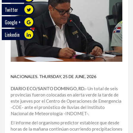
Twitter
ECO
PLAY
Google +
TRABAJOS
Linkedin
DE
INVESTIGACIÓN
PROVINCIAS
DISTRITO
NACIONAL
NACIONALES
.
THURSDAY, 25 DE JUNE, 2026
DIARIO ECO/SANTO DOMINGO, RD.-
Un total de seis
SANTO
provincias fueron colocadas en alerta verde la tarde de
DOMINGO
este jueves por el Centro de Operaciones de Emergencia
-COE- ante el pronóstico de lluvias del Instituto
SANTIAGO
Nacional de Meteorología -INDOMET-.
SAN
El informe del organismo predictor establece que desde
JUAN
horas de la mañana continúan ocurriendo precipitaciones