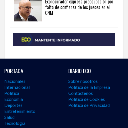
Exprocurador expresa preocupación por
falta de confianza de los jueces en el
CNM
PORTADA
DIARIO ECO
Nacionales
Sobre nosotros
Internacional
Política de la Empresa
Política
Contáctenos
Economía
Política de Cookies
Deportes
Política de Privacidad
Entretenimiento
Salud
Tecnología