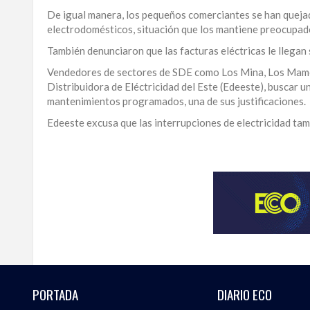
De igual manera, los pequeños comerciantes se han quejad
LA
electrodomésticos, situación que los mantiene preocupad
ALTAGRACIA
También denunciaron que las facturas eléctricas le llegan 
PUERTO
Vendedores de sectores de SDE como Los Mina, Los Mameyes
PLATA
Distribuidora de Eléctricidad del Este (Edeeste), buscar u
mantenimientos programados, una de sus justificaciones.
CONTÁCTENOS
Edeeste excusa que las interrupciones de electricidad ta
Para
ampliar
esta
información
y
seguir
la
actualidad
del
país
desde
PORTADA
DIARIO ECO
una