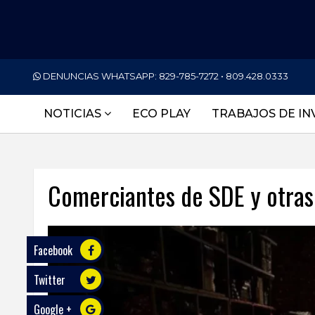
PORTADA
DENUNCIAS WHATSAPP:
829-785-7272 • 809.428.0333
NACIONALES
NOTICIAS
ECO PLAY
TRABAJOS DE IN
INTERNACIONAL
POLÍTICA
Comerciantes de SDE y otras 
ECONOMÍA
DEPORTES
Facebook
ENTRETENIMIENTO
Twitter
SALUD
Google +
TECNOLOGÍA