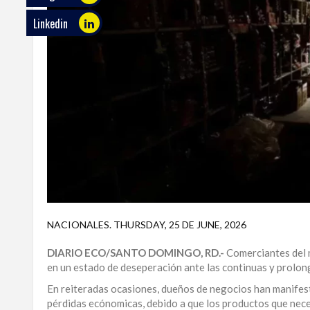
Linkedin
ECO
PLAY
TRABAJOS
DE
INVESTIGACIÓN
PROVINCIAS
DISTRITO
NACIONAL
SANTO
DOMINGO
NACIONALES
.
THURSDAY, 25 DE JUNE, 2026
SANTIAGO
DIARIO ECO/SANTO DOMINGO, RD.-
Comerciantes del 
en un estado de deseperación ante las continuas y prolon
SAN
En reiteradas ocasiones, dueños de negocios han manifes
JUAN
pérdidas ecónomicas, debido a que los productos que nece