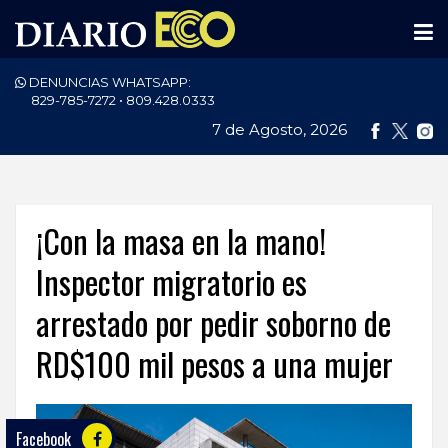
DENUNCIAS WHATSAPP:
PORTADA
829-785-7272 • 809.428.0333
7 de Agosto, 2026
NACIONALES
INTERNACIONAL
POLÍTICA
¡Con la masa en la mano!
ECONOMÍA
Inspector migratorio es
arrestado por pedir soborno de
DEPORTES
RD$100 mil pesos a una mujer
ENTRETENIMIENTO
SALUD
Facebook
TECNOLOGÍA