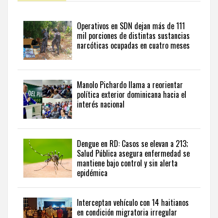
y
seguir
Operativos en SDN dejan más de 111
la
mil porciones de distintas sustancias
actualidad
narcóticas ocupadas en cuatro meses
del
país
desde
una
Manolo Pichardo llama a reorientar
perspectiva
política exterior dominicana hacia el
internacional,
interés nacional
visite
the
latest
news
Dengue en RD: Casos se elevan a 213;
Salud Pública asegura enfermedad se
from
mantiene bajo control y sin alerta
the
epidémica
Dominican
Republic
in
Interceptan vehículo con 14 haitianos
English
.
en condición migratoria irregular