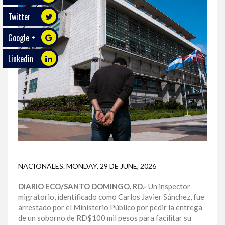
Twitter
ECO
PLAY
Google +
TRABAJOS
Linkedin
DE
INVESTIGACIÓN
PROVINCIAS
DISTRITO
NACIONAL
SANTO
DOMINGO
NACIONALES
.
MONDAY, 29 DE JUNE, 2026
SANTIAGO
DIARIO ECO/SANTO DOMINGO, RD.-
Un inspector
migratorio, identificado como Carlos Javier Sánchez, fue
SAN
arrestado por el Ministerio Público por pedir la entrega
JUAN
de un soborno de RD$100 mil pesos para facilitar su