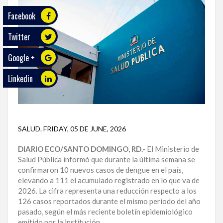
Facebook
ECO
PLAY
Twitter
TRABAJOS
Google +
DE
INVESTIGACIÓN
Linkedin
PROVINCIAS
DISTRITO
NACIONAL
SALUD
.
FRIDAY, 05 DE JUNE, 2026
DIARIO ECO/SANTO DOMINGO, RD.-
El Ministerio de
SANTO
Salud Pública informó que durante la última semana se
DOMINGO
confirmaron 10 nuevos casos de dengue en el país,
elevando a 111 el acumulado registrado en lo que va de
SANTIAGO
2026. La cifra representa una reducción respecto a los
126 casos reportados durante el mismo período del año
SAN
pasado, según el más reciente boletín epidemiológico
JUAN
emitido por la institución.