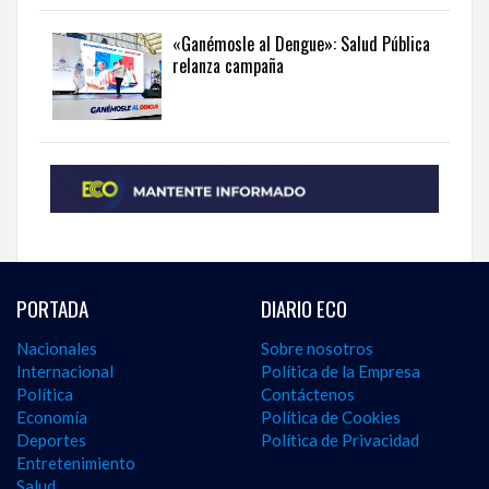
«Ganémosle al Dengue»: Salud Pública
relanza campaña
PORTADA
DIARIO ECO
Nacionales
Sobre nosotros
Internacional
Política de la Empresa
Política
Contáctenos
Economía
Política de Cookies
Deportes
Política de Privacidad
Entretenimiento
Salud