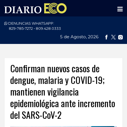
DENUNCIAS WHATSAPP:
PORTADA
829-785-7272 • 809.428.0333
5 de Agosto, 2026
NACIONALES
INTERNACIONAL
POLÍTICA
Confirman nuevos casos de
ECONOMÍA
dengue, malaria y COVID-19;
mantienen vigilancia
DEPORTES
epidemiológica ante incremento
ENTRETENIMIENTO
del SARS-CoV-2
SALUD
TECNOLOGÍA