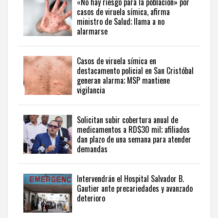
«No hay riesgo para la población» por
salud
casos de viruela símica, afirma
y
ministro de Salud; llama a no
calidad
alarmarse
de
vida
en
Casos de viruela símica en
health
destacamento policial en San Cristóbal
and
generan alarma; MSP mantiene
lifestyle
vigilancia
stories
from
the
Solicitan subir cobertura anual de
medicamentos a RD$30 mil; afiliados
Dominican
dan plazo de una semana para atender
Republic
.
demandas
Intervendrán el Hospital Salvador B.
Gautier ante precariedades y avanzado
deterioro