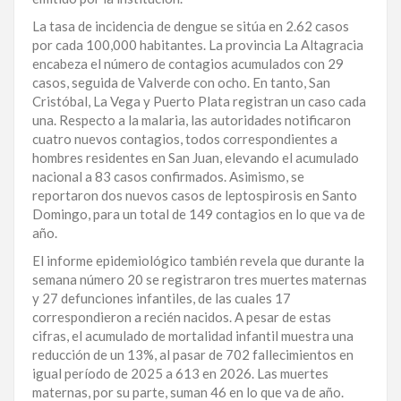
LA
La tasa de incidencia de dengue se sitúa en 2.62 casos
ALTAGRACIA
por cada 100,000 habitantes. La provincia La Altagracia
encabeza el número de contagios acumulados con 29
PUERTO
casos, seguida de Valverde con ocho. En tanto, San
PLATA
Cristóbal, La Vega y Puerto Plata registran un caso cada
una. Respecto a la malaria, las autoridades notificaron
cuatro nuevos contagios, todos correspondientes a
CONTÁCTENOS
hombres residentes en San Juan, elevando el acumulado
nacional a 83 casos confirmados. Asimismo, se
reportaron dos nuevos casos de leptospirosis en Santo
Domingo, para un total de 149 contagios en lo que va de
año.
El informe epidemiológico también revela que durante la
semana número 20 se registraron tres muertes maternas
y 27 defunciones infantiles, de las cuales 17
correspondieron a recién nacidos. A pesar de estas
cifras, el acumulado de mortalidad infantil muestra una
reducción de un 13%, al pasar de 702 fallecimientos en
igual período de 2025 a 613 en 2026. Las muertes
maternas, por su parte, suman 46 en lo que va de año.