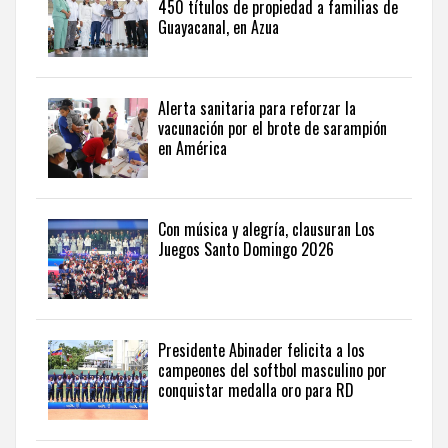
perspectiva
450 títulos de propiedad a familias de
internacional,
Guayacanal, en Azua
visite
the
latest
news
Alerta sanitaria para reforzar la
vacunación por el brote de sarampión
from
en América
the
Dominican
Republic
in
Con música y alegría, clausuran Los
English
.
Juegos Santo Domingo 2026
Presidente Abinader felicita a los
campeones del softbol masculino por
conquistar medalla oro para RD