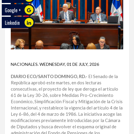
Google +
ECO
PLAY
Linkedin
TRABAJOS
DE
INVESTIGACIÓN
PROVINCIAS
NACIONALES
.
WEDNESDAY, 01 DE JULY, 2026
DISTRITO
NACIONAL
DIARIO ECO/SANTO DOMINGO, RD.-
El Senado de la
República aprobó este martes, en dos lecturas
consecutivas, el proyecto de ley que deroga el artículo
SANTO
61 de la Ley 30-26, sobre Medidas Pro-Crecimiento
DOMINGO
Económico, Simplificación Fiscal y Mitigación de la Crisis
Internacional, y restablece la vigencia del artículo 4 de la
SANTIAGO
Ley 6-86, del 4 de marzo de 1986. La iniciativa acoge las
modificaciones previamente introducidas por la Cámara
SAN
de Diputados y busca devolver el esquema original de
JUAN
administración del Fondo de Pensiones de los