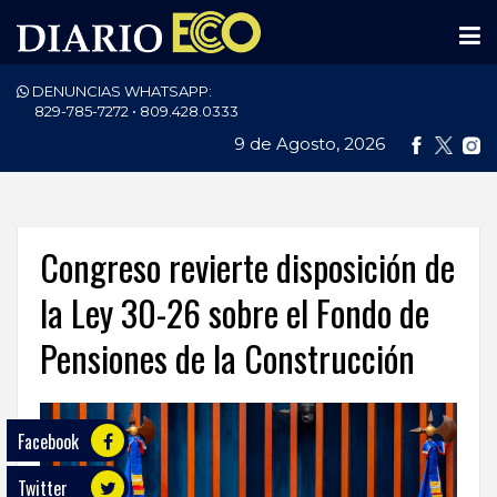
DENUNCIAS WHATSAPP:
PORTADA
829-785-7272 • 809.428.0333
9 de Agosto, 2026
NACIONALES
INTERNACIONAL
POLÍTICA
Congreso revierte disposición de
ECONOMÍA
la Ley 30-26 sobre el Fondo de
Pensiones de la Construcción
DEPORTES
ENTRETENIMIENTO
Facebook
SALUD
Twitter
TECNOLOGÍA