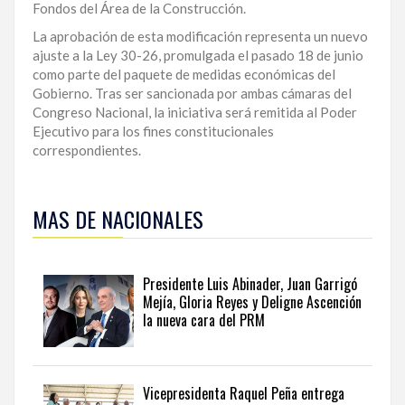
Fondos del Área de la Construcción.
La aprobación de esta modificación representa un nuevo
ajuste a la Ley 30-26, promulgada el pasado 18 de junio
como parte del paquete de medidas económicas del
Gobierno. Tras ser sancionada por ambas cámaras del
Congreso Nacional, la iniciativa será remitida al Poder
Ejecutivo para los fines constitucionales
correspondientes.
Para
ampliar
MAS DE NACIONALES
esta
información
y
seguir
Presidente Luis Abinader, Juan Garrigó
la
Mejía, Gloria Reyes y Deligne Ascención
actualidad
la nueva cara del PRM
del
país
desde
una
Vicepresidenta Raquel Peña entrega