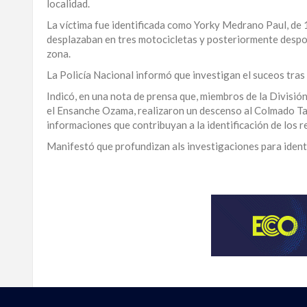
localidad.
LA
La víctima fue identificada como Yorky Medrano Paul, de 
ALTAGRACIA
desplazaban en tres motocicletas y posteriormente despo
zona.
PUERTO
La Policía Nacional informó que investigan el suceos tras
PLATA
Indicó, en una nota de prensa que, miembros de la Divisió
CONTÁCTENOS
el Ensanche Ozama, realizaron un descenso al Colmado Tave
informaciones que contribuyan a la identificación de los 
Manifestó que profundizan als investigaciones para identifi
Para
ampliar
esta
información
y
seguir
la
actualidad
del
país