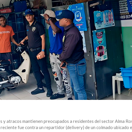
 y atracos mantienen preocupados a residentes del sector Alma Rosa
reciente fue contra un repartidor (delivery) de un colmado ubicado e