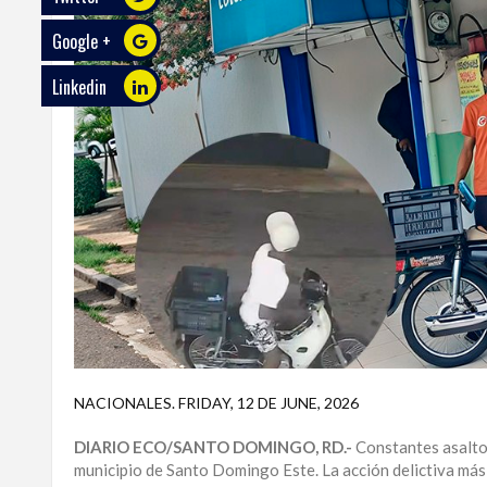
Google +
ECO
PLAY
Linkedin
TRABAJOS
DE
INVESTIGACIÓN
PROVINCIAS
DISTRITO
NACIONAL
SANTO
DOMINGO
SANTIAGO
NACIONALES
.
FRIDAY, 12 DE JUNE, 2026
SAN
DIARIO ECO/SANTO DOMINGO, RD.-
Constantes asaltos
JUAN
municipio de Santo Domingo Este. La acción delictiva más 