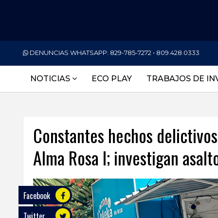
PORTADA
DENUNCIAS WHATSAPP:
829-785-7272 • 809.428.0333
NACIONALES
NOTICIAS
ECO PLAY
TRABAJOS DE IN
INTERNACIONAL
POLÍTICA
Constantes hechos delictivo
ECONOMÍA
Alma Rosa I; investigan asalt
DEPORTES
ENTRETENIMIENTO
SALUD
Facebook
Twitter
TECNOLOGÍA