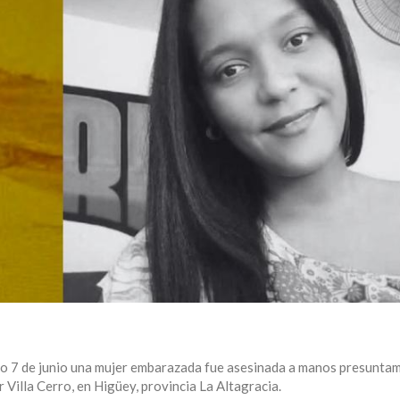
 7 de junio una mujer embarazada fue asesinada a manos presuntam
 Villa Cerro, en Higüey, provincia La Altagracia.