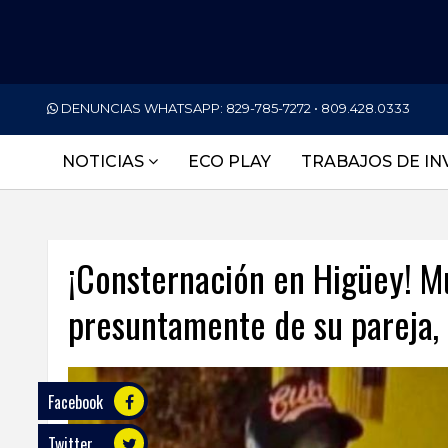
PORTADA
DENUNCIAS WHATSAPP:
829-785-7272 • 809.428.0333
NACIONALES
NOTICIAS
ECO PLAY
TRABAJOS DE IN
INTERNACIONAL
POLÍTICA
¡Consternación en Higüey! 
ECONOMÍA
presuntamente de su pareja, 
DEPORTES
ENTRETENIMIENTO
SALUD
Facebook
Twitter
TECNOLOGÍA