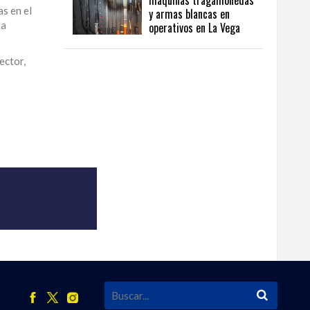
máquinas tragamonedas
s en el
y armas blancas en
ta
operativos en La Vega
ector,