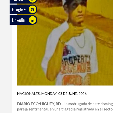
Google +
ECO
PLAY
Linkedin
TRABAJOS
DE
INVESTIGACIÓN
PROVINCIAS
DISTRITO
NACIONAL
SANTO
DOMINGO
SANTIAGO
NACIONALES
.
MONDAY, 08 DE JUNE, 2026
SAN
DIARIO ECO/HIGUEY, RD.-
La madrugada de este domingo
JUAN
pareja sentimental, en una tragedia registrada en el sector