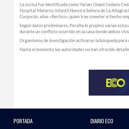
La occisa fue identificada como Yarian Chami Cedano Ceda
LA
Hospital Materno Infantil Nuestra Señora de La Altagraci
ALTAGRACIA
Corporán, alias «Bertico», quien tras cometer el hecho em
Según datos preliminares, Peralta le propinó varias estoc
PUERTO
durante un conflicto ocurrido en la casa donde ambos viv
PLATA
Organismos de investigación activaron la búsqueda para 
CONTÁCTENOS
Hasta el momento las autoridades no han ofrecido detalles
Para
ampliar
esta
información
y
seguir
la
actualidad
del
país
desde
PORTADA
DIARIO ECO
una