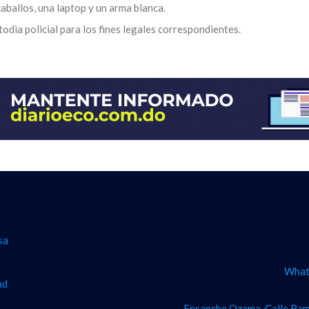
caballos, una laptop y un arma blanca.
odia policial para los fines legales correspondientes.
sa
What
ad
Ensanche Ozama, Calle Ram