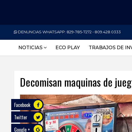
PORTADA
DENUNCIAS WHATSAPP:
829-785-7272 • 809.428.0333
NACIONALES
NOTICIAS
ECO PLAY
TRABAJOS DE IN
INTERNACIONAL
POLÍTICA
Decomisan maquinas de juego
ECONOMÍA
DEPORTES
Facebook
ENTRETENIMIENTO
Twitter
SALUD
Google +
TECNOLOGÍA