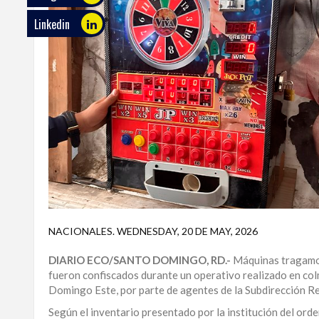
Linkedin
ECO
PLAY
TRABAJOS
DE
INVESTIGACIÓN
PROVINCIAS
DISTRITO
NACIONAL
SANTO
DOMINGO
NACIONALES
.
WEDNESDAY, 20 DE MAY, 2026
SANTIAGO
DIARIO ECO/SANTO DOMINGO, RD.-
Máquinas tragamon
fueron confiscados durante un operativo realizado en col
Domingo Este, por parte de agentes de la Subdirección Reg
SAN
JUAN
Según el inventario presentado por la institución del or