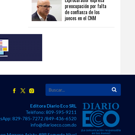
Exprocurador expresa
preocupación por falta
de confianza de los
jueces en el CNM
Editora Diario Eco SRL
Teléfono: 809-595-9211
sApp: 829-785-7272 /849-436-6520
info@diarioeco.com.do
on Marrero Aristy, #98 Segundo Nivel