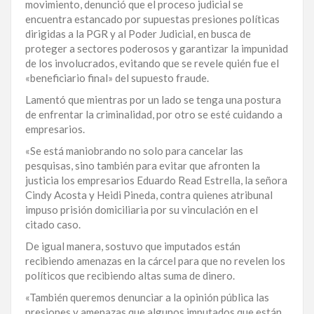
movimiento, denunció que el proceso judicial se
LA
encuentra estancado por supuestas presiones políticas
ALTAGRACIA
dirigidas a la PGR y al Poder Judicial, en busca de
proteger a sectores poderosos y garantizar la impunidad
de los involucrados, evitando que se revele quién fue el
PUERTO
«beneficiario final» del supuesto fraude.
PLATA
Lamentó que mientras por un lado se tenga una postura
CONTÁCTENOS
de enfrentar la criminalidad, por otro se esté cuidando a
empresarios.
«Se está maniobrando no solo para cancelar las
pesquisas, sino también para evitar que afronten la
justicia los empresarios Eduardo Read Estrella, la señora
Cindy Acosta y Heidi Pineda, contra quienes atribunal
impuso prisión domiciliaria por su vinculación en el
citado caso.
De igual manera, sostuvo que imputados están
recibiendo amenazas en la cárcel para que no revelen los
políticos que recibiendo altas suma de dinero.
«También queremos denunciar a la opinión pública las
presiones y amenazas que algunos imputados que están