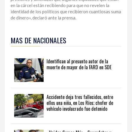
en la cárcel están recibiendo para que no revelen la
identidad de los políticos que recibieron cuantiosas suma
de dinero», declaró ante la prensa.
Para
ampliar
MAS DE NACIONALES
esta
información
y
seguir
Identifican al presunto autor de la
la
muerte de mayor de la FARD en SDE
actualidad
del
país
desde
una
Accidente deja tres fallecidos, entre
perspectiva
ellos una niña, en Los Ríos; chofer de
internacional,
vehículo involucrado fue detenido
visite
the
latest
news