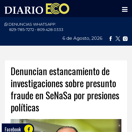
DENUNCIAS WHATSAPP:
PORTADA
829-785-7272 • 809.428.0333
6 de Agosto, 2026
NACIONALES
INTERNACIONAL
POLÍTICA
Denuncian estancamiento de
ECONOMÍA
investigaciones sobre presunto
fraude en SeNaSa por presiones
DEPORTES
políticas
ENTRETENIMIENTO
SALUD
Facebook
TECNOLOGÍA