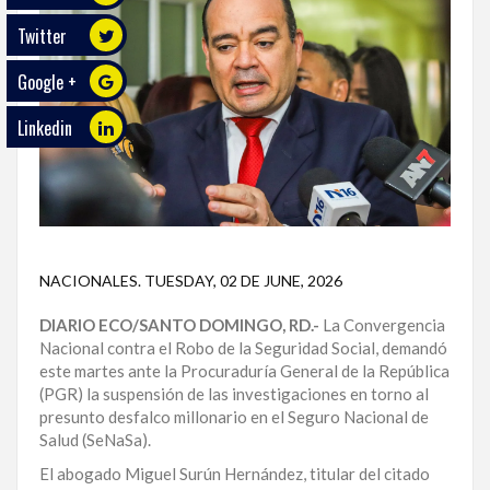
Twitter
ECO
PLAY
Google +
TRABAJOS
Linkedin
DE
INVESTIGACIÓN
PROVINCIAS
DISTRITO
NACIONAL
NACIONALES
.
TUESDAY, 02 DE JUNE, 2026
DIARIO ECO/SANTO DOMINGO, RD.-
La Convergencia
SANTO
Nacional contra el Robo de la Seguridad Social, demandó
DOMINGO
este martes ante la Procuraduría General de la República
(PGR) la suspensión de las investigaciones en torno al
SANTIAGO
presunto desfalco millonario en el Seguro Nacional de
Salud (SeNaSa).
SAN
JUAN
El abogado Miguel Surún Hernández, titular del citado