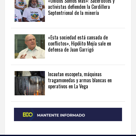
«Unidos Somos Más»: Sacerdotes y
activistas defienden la Cordillera
from
Septentrional de la minería
the
Dominican
Republic
in
«Esta sociedad está cansada de
English
.
conflictos», Hipólito Mejía sale en
defensa de Juan Garrigó
Incautan escopeta, máquinas
tragamonedas y armas blancas en
operativos en La Vega