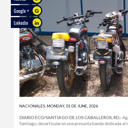
Google +
ECO
PLAY
Linkedin
TRABAJOS
DE
INVESTIGACIÓN
PROVINCIAS
DISTRITO
NACIONAL
SANTO
DOMINGO
SANTIAGO
NACIONALES
.
MONDAY, 01 DE JUNE, 2026
SAN
DIARIO ECO/SANTIAGO DE LOS CABALLEROS, RD.-
Age
JUAN
Santiago, desarticularon una presunta banda dedicada al r