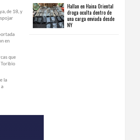
Hallan en Haina Oriental
a, de 18, y
droga oculta dentro de
espojar
una carga enviada desde
NY
portada
on en
rcas que
 Toribio
e la
 a