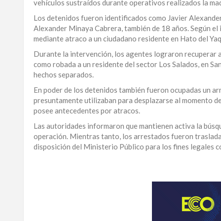
vehículos sustraídos durante operativos realizados la ma
LA
Los detenidos fueron identificados como Javier Alexander 
ALTAGRACIA
Alexander Minaya Cabrera, también de 18 años. Según el i
mediante atraco a un ciudadano residente en Hato del Yaq
PUERTO
Durante la intervención, los agentes lograron recuperar 
PLATA
como robada a un residente del sector Los Salados, en Sa
hechos separados.
CONTÁCTENOS
En poder de los detenidos también fueron ocupadas un arm
presuntamente utilizaban para desplazarse al momento de c
posee antecedentes por atracos.
Las autoridades informaron que mantienen activa la búsq
operación. Mientras tanto, los arrestados fueron trasla
disposición del Ministerio Público para los fines legales 
Para
ampliar
esta
información
y
seguir