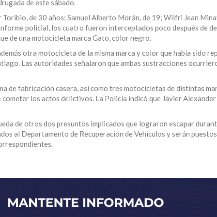
drugada de este sábado.
Toribio, de 30 años; Samuel Alberto Morán, de 19; Wilfri Jean Minay
nforme policial, los cuatro fueron interceptados poco después de d
ue de una motocicleta marca Gato, color negro.
además otra motocicleta de la misma marca y color que había sido re
ntiago. Las autoridades señalaron que ambas sustracciones ocurrier
a de fabricación casera, así como tres motocicletas de distintas ma
ometer los actos delictivos. La Policía indicó que Javier Alexander
ueda de otros dos presuntos implicados que lograron escapar durant
dados al Departamento de Recuperación de Vehículos y serán puestos
correspondientes.