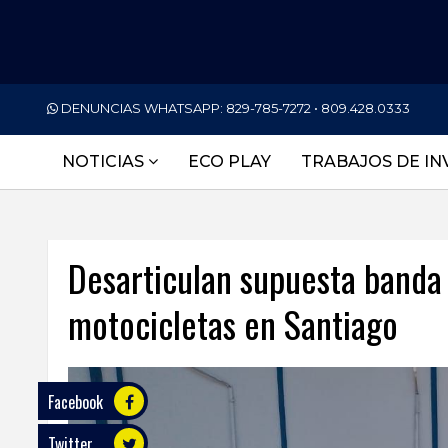
PORTADA
DENUNCIAS WHATSAPP:
829-785-7272 • 809.428.0333
NACIONALES
NOTICIAS
ECO PLAY
TRABAJOS DE IN
INTERNACIONAL
POLÍTICA
Desarticulan supuesta banda
ECONOMÍA
motocicletas en Santiago
DEPORTES
ENTRETENIMIENTO
SALUD
Facebook
Twitter
TECNOLOGÍA