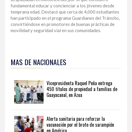
fundamental educar y concienciar a los jóvenes desde
temprana edad. Destacó que cerca de 4,000 estudiantes
han participado en el programa Guardianes del Tránsito,
convirtiéndose en promotores de buenas prácticas de
movilidad y seguridad vial en sus comunidades.
Para
ampliar
MAS DE NACIONALES
esta
información
y
seguir
Vicepresidenta Raquel Peña entrega
la
450 títulos de propiedad a familias de
actualidad
Guayacanal, en Azua
del
país
desde
una
Alerta sanitaria para reforzar la
perspectiva
vacunación por el brote de sarampión
internacional,
en América