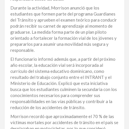
LA
Durante la actividad, Morrison anunció que los
ALTAGRACIA
estudiantes que formen parte del programa Guardianes
del Tránsito y aprueben el examen teórico para conducir
podrán recibir su carnet de aprendizaje al momento de
PUERTO
graduarse. La medida forma parte de un plan piloto
PLATA
orientado a fortalecer la formación vial de los jóvenes y
prepararlos para asumir una movilidad más segura y
CONTÁCTENOS
responsable.
El funcionario informó además que, a partir del próximo
año escolar, la educación vial será incorporada al
currículo del sistema educativo dominicano, como
resultado del trabajo conjunto entre el INTRANT y el
Ministerio de Educación. Explicó que esta iniciativa
busca que los estudiantes culminen la secundaria con los
conocimientos necesarios para comprender sus
responsabilidades en las vías públicas y contribuir a la
reducción de los accidentes de tránsito.
Morrison recordó que aproximadamente el 70 % de las
víctimas mortales por accidentes de tránsito en el país se
desplazaban en motocicletas, por lo que consideró