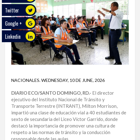
Twitter
ECO
PLAY
Google +
TRABAJOS
Linkedin
DE
INVESTIGACIÓN
PROVINCIAS
DISTRITO
NACIONAL
NACIONALES
.
WEDNESDAY, 10 DE JUNE, 2026
DIARIO ECO/SANTO DOMINGO, RD.-
El director
SANTO
ejecutivo del Instituto Nacional de Tránsito y
DOMINGO
Transporte Terrestre (INTRANT), Milton Morrison,
impartió una clase de educación vial a 40 estudiantes de
SANTIAGO
sexto de secundaria del Liceo Víctor Garrido, donde
destacó la importancia de promover una cultura de
SAN
respeto a las normas de tránsito y la conducción
JUAN
responsable desde las aulas.