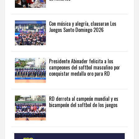
visite
the
latest
news
Con música y alegría, clausuran Los
Juegos Santo Domingo 2026
from
the
Dominican
Republic
in
Presidente Abinader felicita a los
English
.
campeones del softbol masculino por
conquistar medalla oro para RD
RD derrota al campeón mundial y es
bicampeón del softbol de los juegos