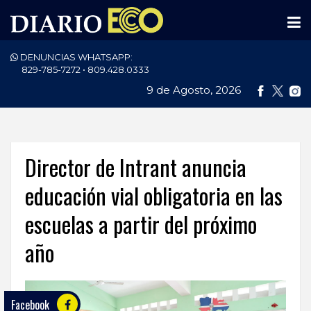
DENUNCIAS WHATSAPP:
PORTADA
829-785-7272 • 809.428.0333
9 de Agosto, 2026
NACIONALES
INTERNACIONAL
POLÍTICA
Director de Intrant anuncia
ECONOMÍA
educación vial obligatoria en las
escuelas a partir del próximo
DEPORTES
año
ENTRETENIMIENTO
SALUD
Facebook
TECNOLOGÍA