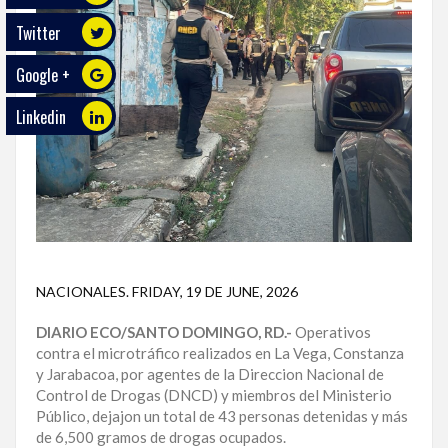
Twitter
ECO
PLAY
Google +
TRABAJOS
Linkedin
DE
INVESTIGACIÓN
PROVINCIAS
DISTRITO
NACIONAL
NACIONALES
.
FRIDAY, 19 DE JUNE, 2026
SANTO
DOMINGO
DIARIO ECO/SANTO DOMINGO, RD.-
Operativos
contra el microtráfico realizados en La Vega, Constanza
SANTIAGO
y Jarabacoa, por agentes de la Direccion Nacional de
Control de Drogas (DNCD) y miembros del Ministerio
SAN
Público, dejajon un total de 43 personas detenidas y más
JUAN
de 6,500 gramos de drogas ocupados.