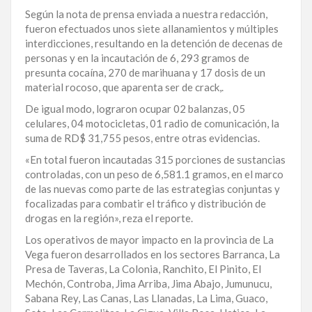
Según la nota de prensa enviada a nuestra redacción,
LA
fueron efectuados unos siete allanamientos y múltiples
ALTAGRACIA
interdicciones, resultando en la detención de decenas de
personas y en la incautación de 6, 293 gramos de
PUERTO
presunta cocaína, 270 de marihuana y 17 dosis de un
PLATA
material rocoso, que aparenta ser de crack,.
CONTÁCTENOS
De igual modo, lograron ocupar 02 balanzas, 05
celulares, 04 motocicletas, 01 radio de comunicación, la
suma de RD$ 31,755 pesos, entre otras evidencias.
«En total fueron incautadas 315 porciones de sustancias
controladas, con un peso de 6,581.1 gramos, en el marco
de las nuevas como parte de las estrategias conjuntas y
focalizadas para combatir el tráfico y distribución de
drogas en la región», reza el reporte.
Los operativos de mayor impacto en la provincia de La
Vega fueron desarrollados en los sectores Barranca, La
Presa de Taveras, La Colonia, Ranchito, El Pinito, El
Mechón, Controba, Jima Arriba, Jima Abajo, Jumunucu,
Sabana Rey, Las Canas, Las Llanadas, La Lima, Guaco,