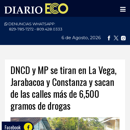
DENUNCIAS WHATSAPP:
PORTADA
829-785-7272 • 809.428.0333
6 de Agosto, 2026
NACIONALES
INTERNACIONAL
POLÍTICA
DNCD y MP se tiran en La Vega,
ECONOMÍA
Jarabacoa y Constanza y sacan
de las calles más de 6,500
DEPORTES
gramos de drogas
ENTRETENIMIENTO
SALUD
Facebook
TECNOLOGÍA