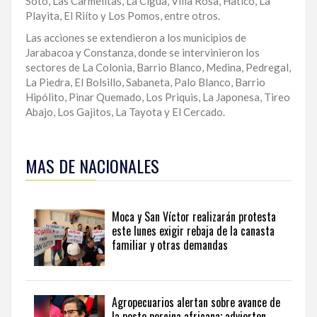
Soto, Las Carmelitas, La Cigua, Villa Rosa, Hatico, La
Playita, El Riíto y Los Pomos, entre otros.
Las acciones se extendieron a los municipios de
Jarabacoa y Constanza, donde se intervinieron los
sectores de La Colonia, Barrio Blanco, Medina, Pedregal,
La Piedra, El Bolsillo, Sabaneta, Palo Blanco, Barrio
Hipólito, Pinar Quemado, Los Priquis, La Japonesa, Tireo
Abajo, Los Gajitos, La Tayota y El Cercado.
Para
ampliar
MAS DE NACIONALES
esta
información
y
seguir
Moca y San Víctor realizarán protesta
la
este lunes exigir rebaja de la canasta
actualidad
familiar y otras demandas
del
país
desde
una
Agropecuarios alertan sobre avance de
perspectiva
la peste porcina africana; advierten