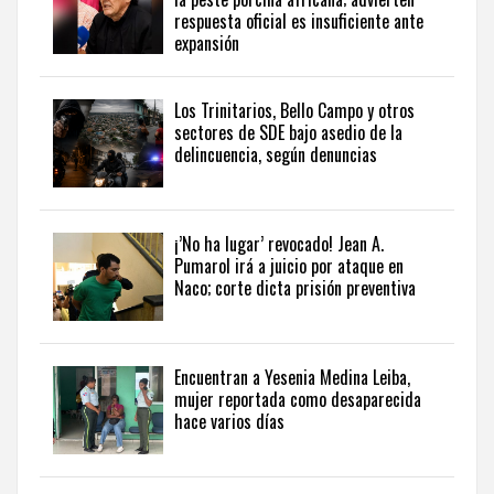
internacional,
respuesta oficial es insuficiente ante
visite
expansión
the
latest
news
Los Trinitarios, Bello Campo y otros
sectores de SDE bajo asedio de la
from
delincuencia, según denuncias
the
Dominican
Republic
in
¡’No ha lugar’ revocado! Jean A.
English
.
Pumarol irá a juicio por ataque en
Naco; corte dicta prisión preventiva
Encuentran a Yesenia Medina Leiba,
mujer reportada como desaparecida
hace varios días