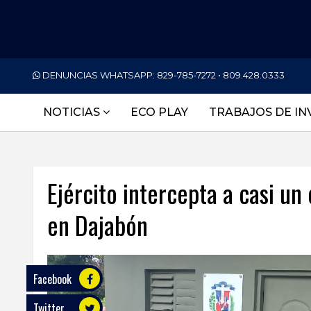
PORTADA
DENUNCIAS WHATSAPP:
829-785-7272 • 809.428.0333
NACIONALES
NOTICIAS
ECO PLAY
TRABAJOS DE IN
INTERNACIONAL
POLÍTICA
Ejército intercepta a casi u
ECONOMÍA
en Dajabón
DEPORTES
ENTRETENIMIENTO
SALUD
Facebook
Twitter
TECNOLOGÍA