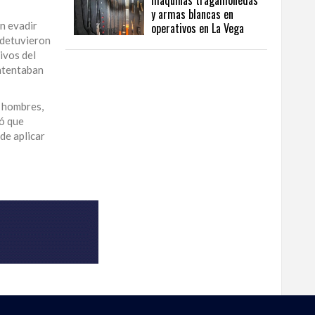
máquinas tragamonedas
y armas blancas en
n evadir
operativos en La Vega
 detuvieron
ivos del
ntentaban
z hombres,
mó que
de aplicar