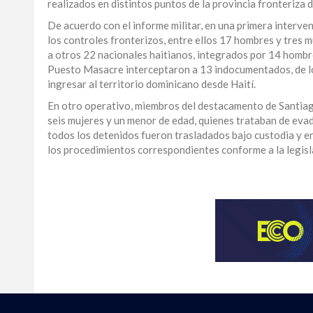
realizados en distintos puntos de la provincia fronteriza 
LA
De acuerdo con el informe militar, en una primera interv
ALTAGRACIA
los controles fronterizos, entre ellos 17 hombres y tres 
a otros 22 nacionales haitianos, integrados por 14 hombr
PUERTO
Puesto Masacre interceptaron a 13 indocumentados, de lo
PLATA
ingresar al territorio dominicano desde Haití.
En otro operativo, miembros del destacamento de Santiag
CONTÁCTENOS
seis mujeres y un menor de edad, quienes trataban de evadi
todos los detenidos fueron trasladados bajo custodia y e
los procedimientos correspondientes conforme a la legisl
Para
ampliar
esta
información
y
seguir
la
actualidad
del
país