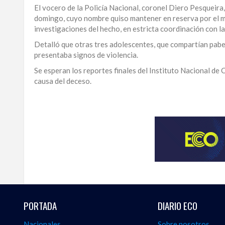
El vocero de la Policía Nacional, coronel Diero Pesqueira
LA
domingo, cuyo nombre quiso mantener en reserva por el m
ALTAGRACIA
investigaciones del hecho, en estricta coordinación con la
Detalló que otras tres adolescentes, que compartían pabe
PUERTO
presentaba signos de violencia.
PLATA
Se esperan los reportes finales del Instituto Nacional de 
CONTÁCTENOS
causa del deceso.
Para
ampliar
esta
información
y
seguir
la
actualidad
del
país
desde
PORTADA
DIARIO ECO
una
perspectiva
Nacionales
Sobre nosotros