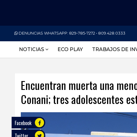
PORTADA
DENUNCIAS WHATSAPP:
829-785-7272 • 809.428.0333
NACIONALES
NOTICIAS
ECO PLAY
TRABAJOS DE IN
INTERNACIONAL
POLÍTICA
Encuentran muerta una menor
ECONOMÍA
Conani; tres adolescentes es
DEPORTES
ENTRETENIMIENTO
SALUD
Facebook
Twitter
TECNOLOGÍA