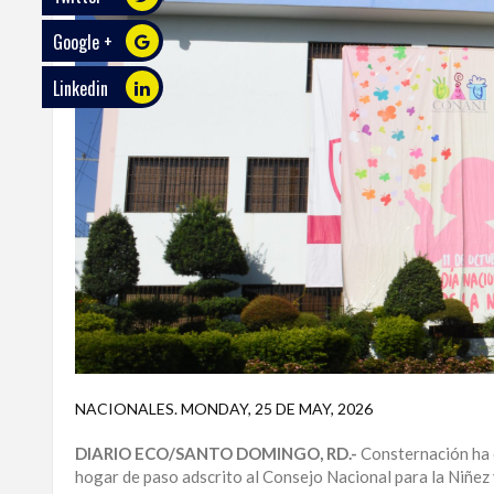
Google +
ECO
PLAY
Linkedin
TRABAJOS
DE
INVESTIGACIÓN
PROVINCIAS
DISTRITO
NACIONAL
SANTO
DOMINGO
SANTIAGO
NACIONALES
.
MONDAY, 25 DE MAY, 2026
SAN
DIARIO ECO/SANTO DOMINGO, RD.-
Consternación ha 
JUAN
hogar de paso adscrito al Consejo Nacional para la Niñez