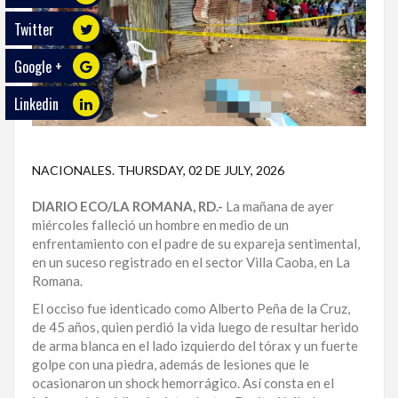
Twitter
ECO
PLAY
Google +
TRABAJOS
Linkedin
DE
INVESTIGACIÓN
PROVINCIAS
NACIONALES
.
THURSDAY, 02 DE JULY, 2026
DIARIO ECO/LA ROMANA, RD.-
La mañana de ayer
DISTRITO
miércoles falleció un hombre en medio de un
NACIONAL
enfrentamiento con el padre de su expareja sentimental,
en un suceso registrado en el sector Villa Caoba, en La
SANTO
Romana.
DOMINGO
El occiso fue identicado como Alberto Peña de la Cruz,
SANTIAGO
de 45 años, quien perdió la vida luego de resultar herido
de arma blanca en el lado izquierdo del tórax y un fuerte
SAN
golpe con una piedra, además de lesiones que le
JUAN
ocasionaron un shock hemorrágico. Así consta en el