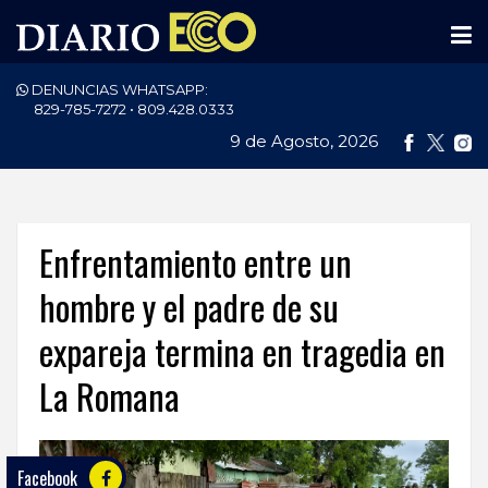
DENUNCIAS WHATSAPP:
PORTADA
829-785-7272 • 809.428.0333
9 de Agosto, 2026
NACIONALES
INTERNACIONAL
POLÍTICA
Enfrentamiento entre un
ECONOMÍA
hombre y el padre de su
expareja termina en tragedia en
DEPORTES
La Romana
ENTRETENIMIENTO
SALUD
Facebook
TECNOLOGÍA