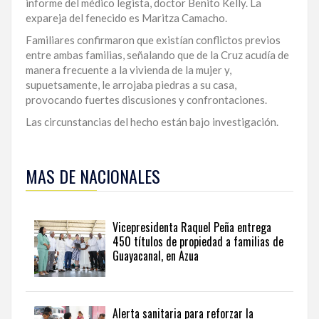
informe del médico legista, doctor Benito Kelly. La
expareja del fenecido es Maritza Camacho.
LA
ALTAGRACIA
Familiares confirmaron que existían conflictos previos
entre ambas familias, señalando que de la Cruz acudía de
PUERTO
manera frecuente a la vivienda de la mujer y,
PLATA
supuetsamente, le arrojaba piedras a su casa,
provocando fuertes discusiones y confrontaciones.
CONTÁCTENOS
Las circunstancias del hecho están bajo investigación.
Para
ampliar
MAS DE NACIONALES
esta
información
y
seguir
Vicepresidenta Raquel Peña entrega
la
450 títulos de propiedad a familias de
actualidad
Guayacanal, en Azua
del
país
desde
una
Alerta sanitaria para reforzar la