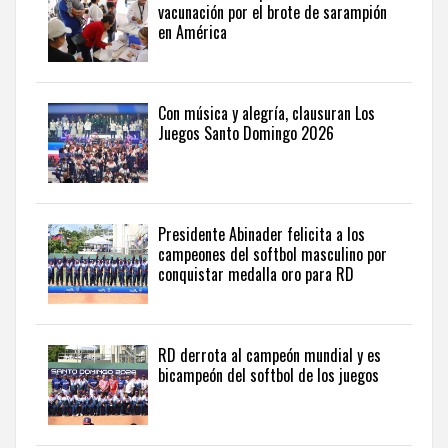
perspectiva
vacunación por el brote de sarampión
internacional,
en América
visite
the
latest
news
Con música y alegría, clausuran Los
Juegos Santo Domingo 2026
from
the
Dominican
Republic
in
Presidente Abinader felicita a los
English
.
campeones del softbol masculino por
conquistar medalla oro para RD
RD derrota al campeón mundial y es
bicampeón del softbol de los juegos