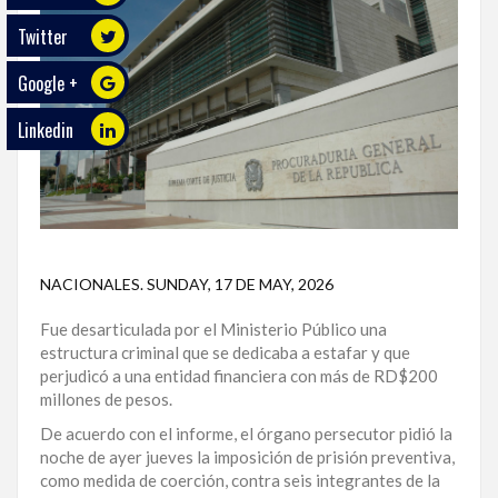
Twitter
ECO
PLAY
Google +
TRABAJOS
Linkedin
DE
INVESTIGACIÓN
PROVINCIAS
DISTRITO
NACIONAL
NACIONALES
.
SUNDAY, 17 DE MAY, 2026
Fue desarticulada por el Ministerio Público una
SANTO
estructura criminal que se dedicaba a estafar y que
DOMINGO
perjudicó a una entidad financiera con más de RD$200
millones de pesos.
SANTIAGO
De acuerdo con el informe, el órgano persecutor pidió la
SAN
noche de ayer jueves la imposición de prisión preventiva,
JUAN
como medida de coerción, contra seis integrantes de la