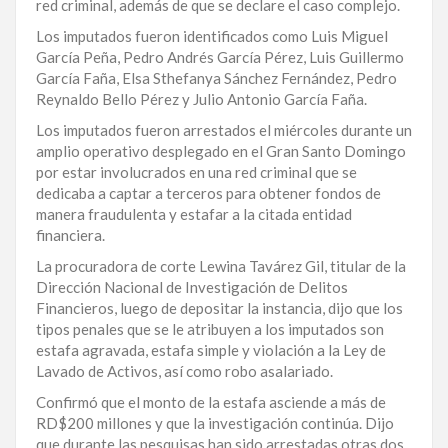
red criminal, además de que se declare el caso complejo.
LA
Los imputados fueron identificados como Luis Miguel
ALTAGRACIA
García Peña, Pedro Andrés García Pérez, Luis Guillermo
García Faña, Elsa Sthefanya Sánchez Fernández, Pedro
PUERTO
Reynaldo Bello Pérez y Julio Antonio García Faña.
PLATA
Los imputados fueron arrestados el miércoles durante un
amplio operativo desplegado en el Gran Santo Domingo
CONTÁCTENOS
por estar involucrados en una red criminal que se
dedicaba a captar a terceros para obtener fondos de
manera fraudulenta y estafar a la citada entidad
financiera.
La procuradora de corte Lewina Tavárez Gil, titular de la
Dirección Nacional de Investigación de Delitos
Financieros, luego de depositar la instancia, dijo que los
tipos penales que se le atribuyen a los imputados son
estafa agravada, estafa simple y violación a la Ley de
Lavado de Activos, así como robo asalariado.
Confirmó que el monto de la estafa asciende a más de
RD$200 millones y que la investigación continúa. Dijo
que durante las pesquisas han sido arrestadas otras dos