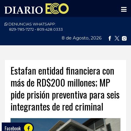
DENUNCIAS WHATSAPP:
PORTADA
829-785-7272 • 809.428.0333
8 de Agosto, 2026
NACIONALES
INTERNACIONAL
POLÍTICA
Estafan entidad financiera con
ECONOMÍA
más de RD$200 millones; MP
pide prisión preventiva para seis
DEPORTES
integrantes de red criminal
ENTRETENIMIENTO
SALUD
Facebook
TECNOLOGÍA