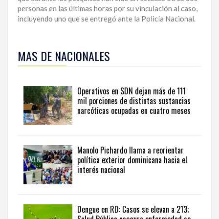
personas en las últimas horas por su vinculación al caso,
incluyendo uno que se entregó ante la Policía Nacional.
Para
ampliar
MAS DE NACIONALES
esta
información
y
seguir
Operativos en SDN dejan más de 111
la
mil porciones de distintas sustancias
actualidad
narcóticas ocupadas en cuatro meses
del
país
desde
una
Manolo Pichardo llama a reorientar
perspectiva
política exterior dominicana hacia el
internacional,
interés nacional
visite
the
latest
news
Dengue en RD: Casos se elevan a 213;
from