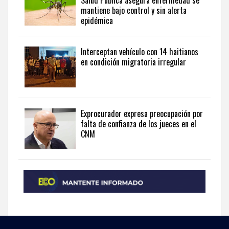
Salud Pública asegura enfermedad se
mantiene bajo control y sin alerta
the
epidémica
Dominican
Republic
in
Interceptan vehículo con 14 haitianos
English
.
en condición migratoria irregular
Exprocurador expresa preocupación por
falta de confianza de los jueces en el
CNM