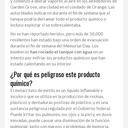
y comenzó a liberar vapores al aire en los alrededores de
Garden Grove, una ciudad en el condado de Orange. Las
LA
autoridades indicaron durante el fin de semana que el
ALTAGRACIA
tanque podría derramar todo el producto químico o
incluso explotar si se sobrecalentaba.
PUERTO
PLATA
No se han reportado heridos, pero más de 50,000
residentes han estado bajo una orden de evacuación
CONTÁCTENOS
durante el fin de semana del Memorial Day. Los
bomberos
han rociado el tanque con agua
en un
intento por enfriar los productos químicos que han
estado calentando en su interior.
¿Por qué es peligroso este producto
químico?
El metacrilato de metilo es un líquido inflamable e
incoloro que se utiliza en la producción de resinas,
plásticos y dentaduras postizas de plástico, y es una
sustancia peligrosa regulada por el Gobierno federal.
Puede irritar los pulmones, los ojos y la piel y, en dosis
elevadas, puede causar una disminución de la función
pulmonar, junto con mareos y problemas de memoria,