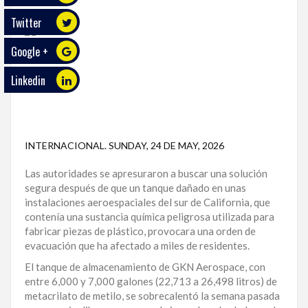
Twitter
ECO
PLAY
Google +
TRABAJOS
Linkedin
DE
INVESTIGACIÓN
PROVINCIAS
INTERNACIONAL
.
SUNDAY, 24 DE MAY, 2026
DISTRITO
Las autoridades se apresuraron a buscar una solución
NACIONAL
segura después de que un tanque dañado en unas
instalaciones aeroespaciales del sur de California, que
SANTO
contenía una sustancia química peligrosa utilizada para
DOMINGO
fabricar piezas de plástico, provocara una orden de
evacuación que ha afectado a miles de residentes.
SANTIAGO
El tanque de almacenamiento de GKN Aerospace, con
SAN
entre 6,000 y 7,000 galones (22,713 a 26,498 litros) de
JUAN
metacrilato de metilo, se sobrecalentó la semana pasada