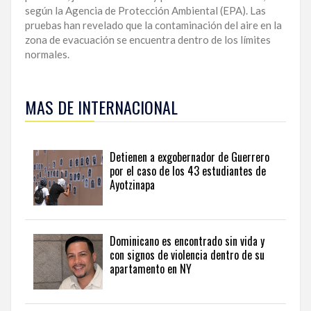
según la Agencia de Protección Ambiental (EPA). Las
pruebas han revelado que la contaminación del aire en la
zona de evacuación se encuentra dentro de los límites
normales.
Conozca
cómo
MAS DE INTERNACIONAL
los
acontecimientos
internacionales
impactan
Detienen a exgobernador de Guerrero
a
por el caso de los 43 estudiantes de
la
Ayotzinapa
República
Dominicana
a
través
Dominicano es encontrado sin vida y
de
con signos de violencia dentro de su
independent
apartamento en NY
Dominican
Republic
news