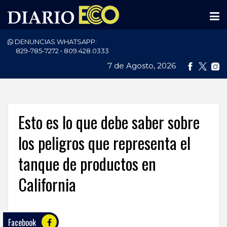
DENUNCIAS WHATSAPP:
PORTADA
829-785-7272 • 809.428.0333
7 de Agosto, 2026
NACIONALES
INTERNACIONAL
POLÍTICA
Esto es lo que debe saber sobre
ECONOMÍA
los peligros que representa el
tanque de productos en
DEPORTES
California
ENTRETENIMIENTO
SALUD
Facebook
TECNOLOGÍA