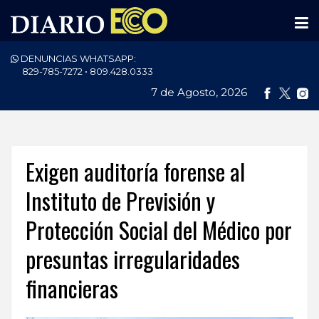
DENUNCIAS WHATSAPP:
PORTADA
829-785-7272 • 809.428.0333
7 de Agosto, 2026
NACIONALES
INTERNACIONAL
POLÍTICA
Exigen auditoría forense al
ECONOMÍA
Instituto de Previsión y
Protección Social del Médico por
DEPORTES
presuntas irregularidades
ENTRETENIMIENTO
financieras
SALUD
TECNOLOGÍA