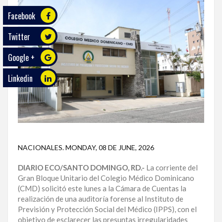
Facebook
ECO
PLAY
Twitter
TRABAJOS
Google +
DE
INVESTIGACIÓN
Linkedin
PROVINCIAS
DISTRITO
NACIONAL
NACIONALES
.
MONDAY, 08 DE JUNE, 2026
SANTO
DOMINGO
DIARIO ECO/SANTO DOMINGO, RD.-
La corriente del
Gran Bloque Unitario del Colegio Médico Dominicano
SANTIAGO
(CMD) solicitó este lunes a la Cámara de Cuentas la
realización de una auditoría forense al Instituto de
SAN
Previsión y Protección Social del Médico (IPPS), con el
JUAN
objetivo de esclarecer las presuntas irregularidades