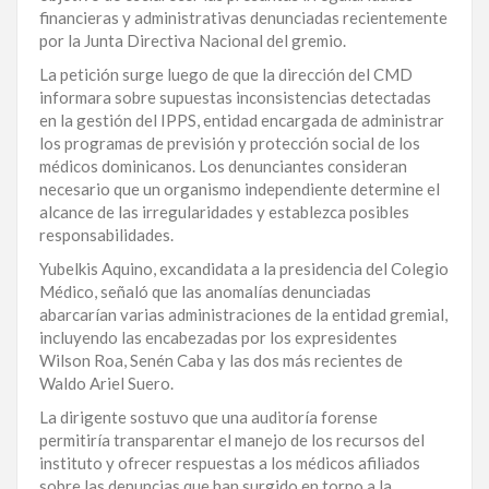
financieras y administrativas denunciadas recientemente
LA
por la Junta Directiva Nacional del gremio.
ALTAGRACIA
La petición surge luego de que la dirección del CMD
informara sobre supuestas inconsistencias detectadas
PUERTO
en la gestión del IPPS, entidad encargada de administrar
PLATA
los programas de previsión y protección social de los
médicos dominicanos. Los denunciantes consideran
CONTÁCTENOS
necesario que un organismo independiente determine el
alcance de las irregularidades y establezca posibles
responsabilidades.
Yubelkis Aquino, excandidata a la presidencia del Colegio
Médico, señaló que las anomalías denunciadas
abarcarían varias administraciones de la entidad gremial,
incluyendo las encabezadas por los expresidentes
Wilson Roa, Senén Caba y las dos más recientes de
Waldo Ariel Suero.
La dirigente sostuvo que una auditoría forense
permitiría transparentar el manejo de los recursos del
instituto y ofrecer respuestas a los médicos afiliados
sobre las denuncias que han surgido en torno a la