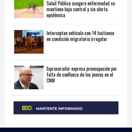
Salud Pública asegura enfermedad se
from
mantiene bajo control y sin alerta
the
epidémica
Dominican
Republic
in
Interceptan vehículo con 14 haitianos
English
.
en condición migratoria irregular
Exprocurador expresa preocupación por
falta de confianza de los jueces en el
CNM