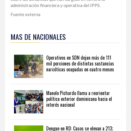
administración financiera y operativa del IPPS.
Fuente externa
Para
ampliar
MAS DE NACIONALES
esta
información
y
seguir
Operativos en SDN dejan más de 111
la
mil porciones de distintas sustancias
actualidad
narcóticas ocupadas en cuatro meses
del
país
desde
una
Manolo Pichardo llama a reorientar
perspectiva
política exterior dominicana hacia el
internacional,
interés nacional
visite
the
latest
news
Dengue en RD: Casos se elevan a 213;