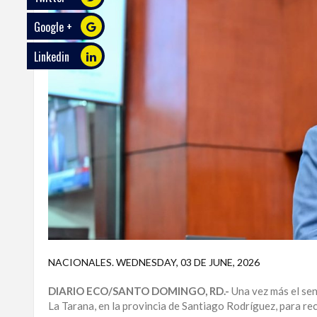
Google +
ECO
PLAY
Linkedin
TRABAJOS
DE
INVESTIGACIÓN
PROVINCIAS
DISTRITO
NACIONAL
SANTO
DOMINGO
SANTIAGO
NACIONALES
.
WEDNESDAY, 03 DE JUNE, 2026
SAN
DIARIO ECO/SANTO DOMINGO, RD.-
Una vez más el sen
JUAN
La Tarana, en la provincia de Santiago Rodríguez, para rec