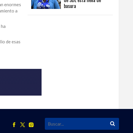
de SDE está llena de
tan enormes
basura
amiento a
 ha
lio de esas