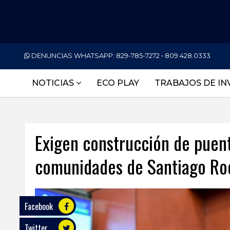
PORTADA
DENUNCIAS WHATSAPP:
829-785-7272 • 809.428.0333
NACIONALES
NOTICIAS
ECO PLAY
TRABAJOS DE IN
INTERNACIONAL
POLÍTICA
Exigen construcción de puent
ECONOMÍA
comunidades de Santiago Ro
DEPORTES
ENTRETENIMIENTO
SALUD
Facebook
Twitter
TECNOLOGÍA