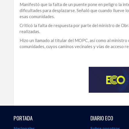
Manifestó que la falta de un puente pone en peligro la in
LA
dificultades para desplazarse. Señaló que cuando llueve l
ALTAGRACIA
esas comunidades.
Criticó la falta de respuesta por parte del ministro de Obr
PUERTO
realizadas.
PLATA
Hizo un llamado al titular del MOPC, así como al ministro
CONTÁCTENOS
comunidades, cuyos caminos vecinales y vías de acceso re
Para
ampliar
esta
información
y
seguir
la
actualidad
del
país
desde
PORTADA
DIARIO ECO
una
perspectiva
Nacionales
Sobre nosotros