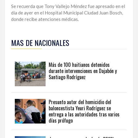
Se recuerda que Tony Vallejo Méndez fue apresado en el
día de ayer en el Hospital Municipal Ciudad Juan Bosch,
donde recibe atenciones médicas.
Para
ampliar
MAS DE NACIONALES
esta
información
y
seguir
Más de 100 haitianos detenidos
la
durante intervenciones en Dajabón y
actualidad
Santiago Rodríguez
del
país
desde
una
Presunto autor del homicidio del
perspectiva
baloncestista Yeuri Rodríguez se
internacional,
entrega a las autoridades tras varios
visite
días prófugo
the
latest