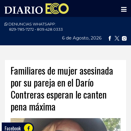
DENUNCIAS WHATSAPP:
PORTADA
829-785-7272 • 809.428.0333
6 de Agosto, 2026
NACIONALES
INTERNACIONAL
POLÍTICA
Familiares de mujer asesinada
ECONOMÍA
por su pareja en el Darío
Contreras esperan le canten
DEPORTES
pena máxima
ENTRETENIMIENTO
SALUD
Facebook
TECNOLOGÍA