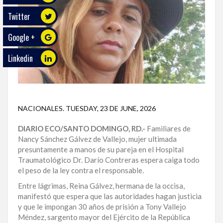
Twitter
ECO
PLAY
Google +
TRABAJOS
Linkedin
DE
INVESTIGACIÓN
PROVINCIAS
NACIONALES
.
TUESDAY, 23 DE JUNE, 2026
DISTRITO
NACIONAL
DIARIO ECO/SANTO DOMINGO, RD.-
Familiares de
Nancy Sánchez Gálvez de Vallejo, mujer ultimada
SANTO
presuntamente a manos de su pareja en el Hospital
DOMINGO
Traumatológico Dr. Darío Contreras espera caiga todo
el peso de la ley contra el responsable.
SANTIAGO
Entre lágrimas, Reina Gálvez, hermana de la occisa,
manifestó que espera que las autoridades hagan justicia
SAN
y que le impongan 30 años de prisión a Tony Vallejo
JUAN
Méndez, sargento mayor del Ejército de la República