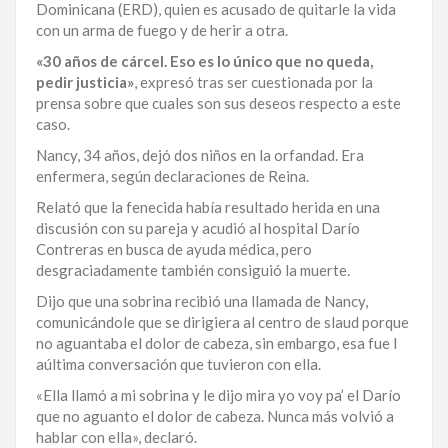
Dominicana (ERD), quien es acusado de quitarle la vida
LA
con un arma de fuego y de herir a otra.
ALTAGRACIA
«30 años de cárcel. Eso es lo único que no queda,
pedir justicia»
, expresó tras ser cuestionada por la
PUERTO
prensa sobre que cuales son sus deseos respecto a este
PLATA
caso.
Nancy, 34 años, dejó dos niños en la orfandad. Era
CONTÁCTENOS
enfermera, según declaraciones de Reina.
Relató que la fenecida había resultado herida en una
discusión con su pareja y acudió al hospital Darío
Contreras en busca de ayuda médica, pero
desgraciadamente también consiguió la muerte.
Dijo que una sobrina recibió una llamada de Nancy,
comunicándole que se dirigiera al centro de slaud porque
no aguantaba el dolor de cabeza, sin embargo, esa fue l
aúltima conversación que tuvieron con ella.
«Ella llamó a mi sobrina y le dijo mira yo voy pa’ el Darío
que no aguanto el dolor de cabeza. Nunca más volvió a
hablar con ella», declaró.