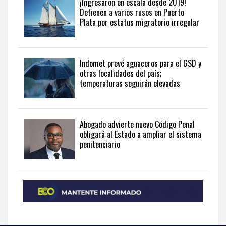
news
¡Ingresaron en escala desde 2019!
Detienen a varios rusos en Puerto
from
Plata por estatus migratorio irregular
the
Dominican
Republic
in
Indomet prevé aguaceros para el GSD y
English
.
otras localidades del país;
temperaturas seguirán elevadas
Abogado advierte nuevo Código Penal
obligará al Estado a ampliar el sistema
penitenciario