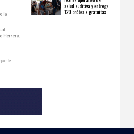
realiza operativo de
salud auditiva y entrega
120 prótesis gratuitas
e la
 al
de Herrera,
que le