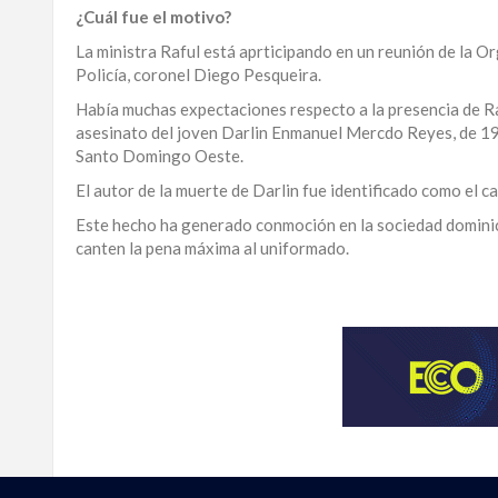
¿Cuál fue el motivo?
LA
ALTAGRACIA
La ministra Raful está aprticipando en un reunión de la O
Policía, coronel Diego Pesqueira.
PUERTO
Había muchas expectaciones respecto a la presencia de Raf
PLATA
asesinato del joven Darlin Enmanuel Mercdo Reyes, de 19 a
Santo Domingo Oeste.
CONTÁCTENOS
El autor de la muerte de Darlin fue identificado como el 
Este hecho ha generado conmoción en la sociedad dominican
canten la pena máxima al uniformado.
Para
ampliar
esta
información
y
seguir
la
actualidad
del
país