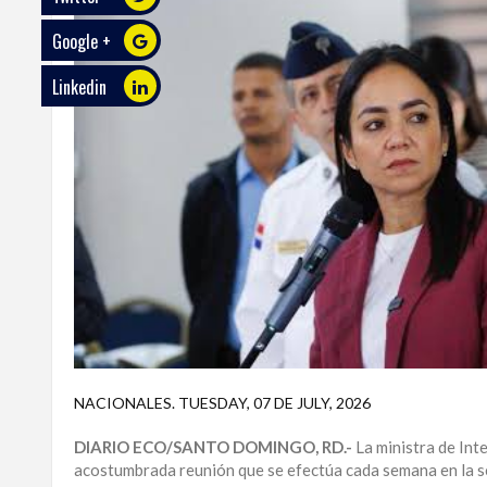
Google +
ECO
PLAY
Linkedin
TRABAJOS
DE
INVESTIGACIÓN
PROVINCIAS
DISTRITO
NACIONAL
SANTO
DOMINGO
SANTIAGO
NACIONALES
.
TUESDAY, 07 DE JULY, 2026
SAN
DIARIO ECO/SANTO DOMINGO, RD.-
La ministra de Inter
JUAN
acostumbrada reunión que se efectúa cada semana en la se