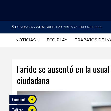
PORTADA
DENUNCIAS WHATSAPP:
829-785-7272 • 809.428.0333
NACIONALES
NOTICIAS
ECO PLAY
TRABAJOS DE IN
INTERNACIONAL
POLÍTICA
Faride se ausentó en la usual
ECONOMÍA
ciudadana
DEPORTES
ENTRETENIMIENTO
SALUD
Facebook
Twitter
TECNOLOGÍA