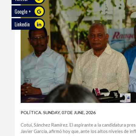
Google +
ECO
PLAY
Linkedin
TRABAJOS
DE
INVESTIGACIÓN
PROVINCIAS
DISTRITO
NACIONAL
SANTO
DOMINGO
SANTIAGO
POLÍTICA
.
SUNDAY, 07 DE JUNE, 2026
SAN
Cotuí, Sánchez Ramírez. El aspirante a la candidatura pres
JUAN
Javier García, afirmó hoy que, ante los altos niveles de i