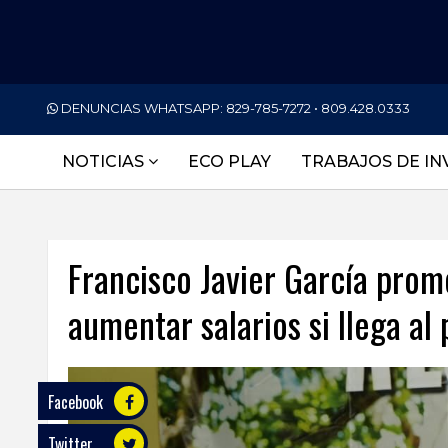
PORTADA
DENUNCIAS WHATSAPP:
829-785-7272 • 809.428.0333
NACIONALES
NOTICIAS
ECO PLAY
TRABAJOS DE IN
INTERNACIONAL
POLÍTICA
Francisco Javier García prom
ECONOMÍA
aumentar salarios si llega al
DEPORTES
ENTRETENIMIENTO
SALUD
Facebook
Twitter
TECNOLOGÍA