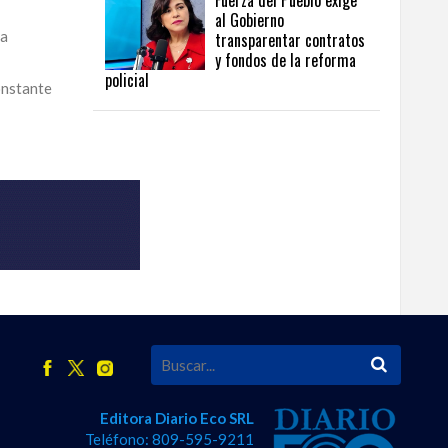
Fuerza del Pueblo exige
al Gobierno
la
transparentar contratos
y fondos de la reforma
policial
onstante
Editora Diario Eco SRL
Teléfono: 809-595-9211