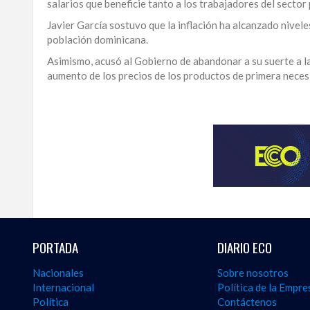
salarios que beneficie tanto a los trabajadores del sector
LA
Javier García sostuvo que la inflación ha alcanzado nivele
ALTAGRACIA
población dominicana.
Asimismo, acusó al Gobierno de abandonar a su suerte a la
PUERTO
aumento de los precios de los productos de primera neces
PLATA
Obtenga
CONTÁCTENOS
un
análisis
más
amplio
de
la
actualidad
institucional
y
gubernamental
PORTADA
DIARIO ECO
en
Dominican
Nacionales
Sobre nosotros
politics
Internacional
Política de la Empre
and
Política
Contáctenos