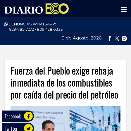
DENUNCIAS WHATSAPP:
PORTADA
829-785-7272 • 809.428.0333
9 de Agosto, 2026
NACIONALES
INTERNACIONAL
POLÍTICA
Fuerza del Pueblo exige rebaja
ECONOMÍA
inmediata de los combustibles
por caída del precio del petróleo
DEPORTES
ENTRETENIMIENTO
Facebook
SALUD
Twitter
TECNOLOGÍA