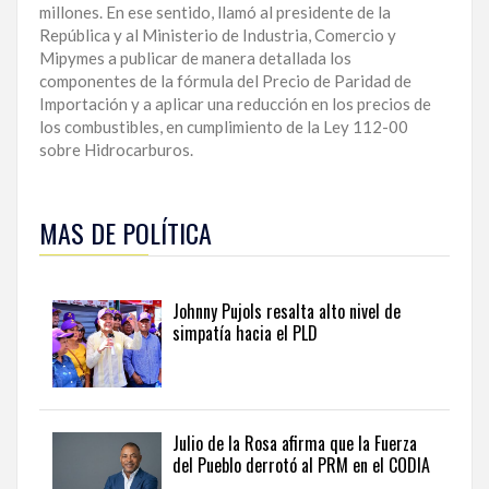
millones. En ese sentido, llamó al presidente de la
República y al Ministerio de Industria, Comercio y
Mipymes a publicar de manera detallada los
componentes de la fórmula del Precio de Paridad de
Importación y a aplicar una reducción en los precios de
los combustibles, en cumplimiento de la Ley 112-00
sobre Hidrocarburos.
Obtenga
un
MAS DE POLÍTICA
análisis
más
amplio
de
Johnny Pujols resalta alto nivel de
la
simpatía hacia el PLD
actualidad
institucional
y
gubernamental
en
Julio de la Rosa afirma que la Fuerza
Dominican
del Pueblo derrotó al PRM en el CODIA
politics