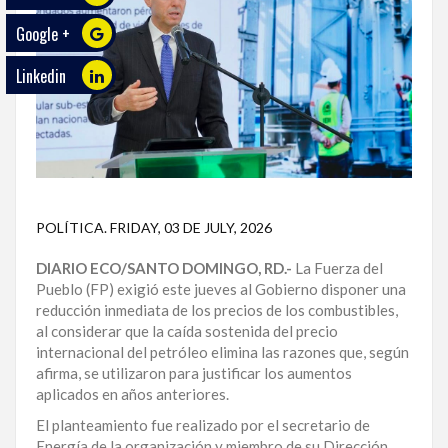
Google +
ECO
PLAY
Linkedin
TRABAJOS
DE
INVESTIGACIÓN
PROVINCIAS
POLÍTICA
.
FRIDAY, 03 DE JULY, 2026
DISTRITO
NACIONAL
DIARIO ECO/SANTO DOMINGO, RD.-
La Fuerza del
Pueblo (FP) exigió este jueves al Gobierno disponer una
SANTO
reducción inmediata de los precios de los combustibles,
DOMINGO
al considerar que la caída sostenida del precio
internacional del petróleo elimina las razones que, según
SANTIAGO
afirma, se utilizaron para justificar los aumentos
aplicados en años anteriores.
SAN
El planteamiento fue realizado por el secretario de
JUAN
Energía de la organización y miembro de su Dirección