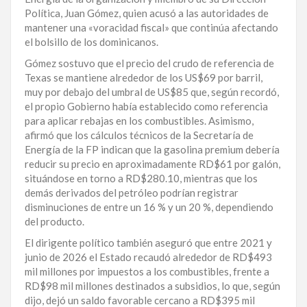
Política, Juan Gómez, quien acusó a las autoridades de
LA
mantener una «voracidad fiscal» que continúa afectando
ALTAGRACIA
el bolsillo de los dominicanos.
PUERTO
Gómez sostuvo que el precio del crudo de referencia de
PLATA
Texas se mantiene alrededor de los US$69 por barril,
muy por debajo del umbral de US$85 que, según recordó,
el propio Gobierno había establecido como referencia
CONTÁCTENOS
para aplicar rebajas en los combustibles. Asimismo,
afirmó que los cálculos técnicos de la Secretaría de
Energía de la FP indican que la gasolina premium debería
reducir su precio en aproximadamente RD$61 por galón,
situándose en torno a RD$280.10, mientras que los
demás derivados del petróleo podrían registrar
disminuciones de entre un 16 % y un 20 %, dependiendo
del producto.
El dirigente político también aseguró que entre 2021 y
junio de 2026 el Estado recaudó alrededor de RD$493
mil millones por impuestos a los combustibles, frente a
RD$98 mil millones destinados a subsidios, lo que, según
dijo, dejó un saldo favorable cercano a RD$395 mil