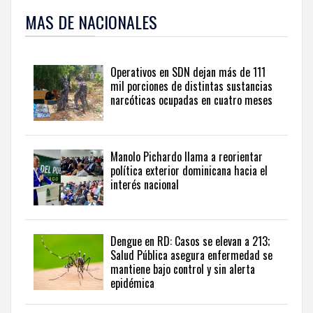
ampliar
MAS DE NACIONALES
esta
información
y
seguir
Operativos en SDN dejan más de 111
la
mil porciones de distintas sustancias
actualidad
narcóticas ocupadas en cuatro meses
del
país
desde
una
Manolo Pichardo llama a reorientar
perspectiva
política exterior dominicana hacia el
internacional,
interés nacional
visite
the
latest
news
Dengue en RD: Casos se elevan a 213;
Salud Pública asegura enfermedad se
from
mantiene bajo control y sin alerta
the
epidémica
Dominican
Republic
in