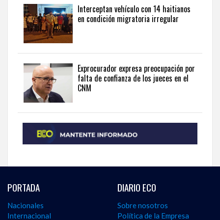
Interceptan vehículo con 14 haitianos
English
.
en condición migratoria irregular
Exprocurador expresa preocupación por
falta de confianza de los jueces en el
CNM
PORTADA
DIARIO ECO
Nacionales
Sobre nosotros
Internacional
Política de la Empresa