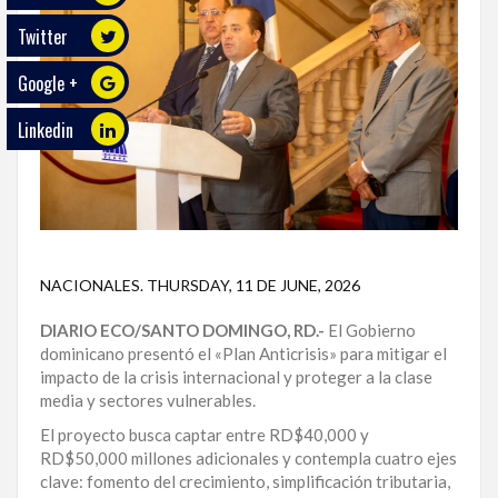
Twitter
ECO
PLAY
Google +
TRABAJOS
Linkedin
DE
INVESTIGACIÓN
PROVINCIAS
DISTRITO
NACIONAL
NACIONALES
.
THURSDAY, 11 DE JUNE, 2026
DIARIO ECO/SANTO DOMINGO, RD.-
El Gobierno
SANTO
dominicano presentó el «Plan Anticrisis» para mitigar el
DOMINGO
impacto de la crisis internacional y proteger a la clase
media y sectores vulnerables.
SANTIAGO
El proyecto busca captar entre RD$40,000 y
SAN
RD$50,000 millones adicionales y contempla cuatro ejes
JUAN
clave: fomento del crecimiento, simplificación tributaria,