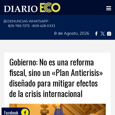
DENUNCIAS WHATSAPP:
PORTADA
829-785-7272 • 809.428.0333
8 de Agosto, 2026
NACIONALES
INTERNACIONAL
POLÍTICA
Gobierno: No es una reforma
ECONOMÍA
fiscal, sino un «Plan Anticrisis»
diseñado para mitigar efectos
DEPORTES
de la crisis internacional
ENTRETENIMIENTO
SALUD
Facebook
TECNOLOGÍA