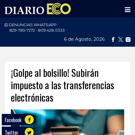
DENUNCIAS WHATSAPP:
PORTADA
829-785-7272 • 809.428.0333
6 de Agosto, 2026
NACIONALES
INTERNACIONAL
POLÍTICA
¡Golpe al bolsillo! Subirán
ECONOMÍA
impuesto a las transferencias
electrónicas
DEPORTES
ENTRETENIMIENTO
Facebook
SALUD
Twitter
TECNOLOGÍA