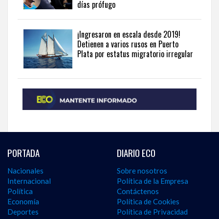
días prófugo
¡Ingresaron en escala desde 2019!
Detienen a varios rusos en Puerto
Plata por estatus migratorio irregular
PORTADA
DIARIO ECO
Nacionales
Sobre nosotros
Internacional
Política de la Empresa
Política
Contáctenos
Economía
Política de Cookies
Deportes
Política de Privacidad