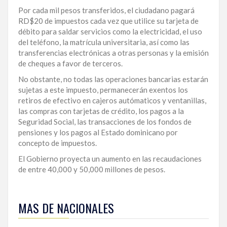
Por cada mil pesos transferidos, el ciudadano pagará
LA
RD$20 de impuestos cada vez que utilice su tarjeta de
ALTAGRACIA
débito para saldar servicios como la electricidad, el uso
del teléfono, la matrícula universitaria, así como las
PUERTO
transferencias electrónicas a otras personas y la emisión
PLATA
de cheques a favor de terceros.
CONTÁCTENOS
No obstante, no todas las operaciones bancarias estarán
sujetas a este impuesto, permanecerán exentos los
retiros de efectivo en cajeros autómaticos y ventanillas,
las compras con tarjetas de crédito, los pagos a la
Seguridad Social, las transacciones de los fondos de
pensiones y los pagos al Estado dominicano por
concepto de impuestos.
El Gobierno proyecta un aumento en las recaudaciones
de entre 40,000 y 50,000 millones de pesos.
Para
ampliar
MAS DE NACIONALES
esta
información