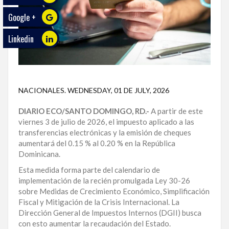
Google +
ECO
PLAY
Linkedin
TRABAJOS
DE
INVESTIGACIÓN
NACIONALES
.
WEDNESDAY, 01 DE JULY, 2026
PROVINCIAS
DIARIO ECO/SANTO DOMINGO, RD.-
A partir de este
DISTRITO
viernes 3 de julio de 2026, el impuesto aplicado a las
NACIONAL
transferencias electrónicas y la emisión de cheques
aumentará del 0.15 % al 0.20 % en la República
SANTO
Dominicana.
DOMINGO
Esta medida forma parte del calendario de
implementación de la recién promulgada Ley 30-26
SANTIAGO
sobre Medidas de Crecimiento Económico, Simplificación
Fiscal y Mitigación de la Crisis Internacional. La
SAN
Dirección General de Impuestos Internos (DGII) busca
JUAN
con esto aumentar la recaudación del Estado.