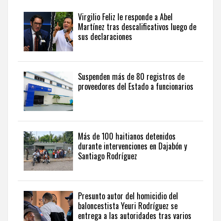
y
seguir
Virgilio Feliz le responde a Abel
la
Martínez tras descalificativos luego de
actualidad
sus declaraciones
del
país
desde
una
Suspenden más de 80 registros de
perspectiva
proveedores del Estado a funcionarios
internacional,
visite
the
latest
news
Más de 100 haitianos detenidos
durante intervenciones en Dajabón y
from
Santiago Rodríguez
the
Dominican
Republic
in
Presunto autor del homicidio del
English
.
baloncestista Yeuri Rodríguez se
entrega a las autoridades tras varios