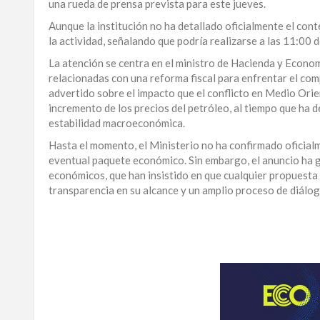
una rueda de prensa prevista para este jueves.
LA
Aunque la institución no ha detallado oficialmente el con
ALTAGRACIA
la actividad, señalando que podría realizarse a las 11:00 d
La atención se centra en el ministro de Hacienda y Econom
PUERTO
relacionadas con una reforma fiscal para enfrentar el comp
PLATA
advertido sobre el impacto que el conflicto en Medio Ori
incremento de los precios del petróleo, al tiempo que ha 
CONTÁCTENOS
estabilidad macroeconómica.
Hasta el momento, el Ministerio no ha confirmado oficialm
eventual paquete económico. Sin embargo, el anuncio ha g
económicos, que han insistido en que cualquier propuesta 
transparencia en su alcance y un amplio proceso de diálogo
Para
ampliar
esta
información
y
seguir