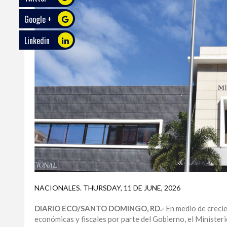
Google +
ECO
PLAY
Linkedin
TRABAJOS
DE
INVESTIGACIÓN
PROVINCIAS
DISTRITO
NACIONAL
SANTO
DOMINGO
SANTIAGO
NACIONALES
.
THURSDAY, 11 DE JUNE, 2026
SAN
DIARIO ECO/SANTO DOMINGO, RD.-
En medio de crecie
JUAN
económicas y fiscales por parte del Gobierno, el Ministe