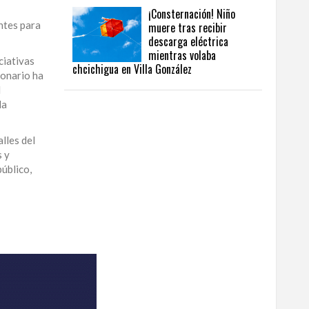
¡Consternación! Niño
ntes para
muere tras recibir
descarga eléctrica
mientras volaba
ciativas
chcichigua en Villa González
ionario ha
l
la
lles del
s y
úblico,