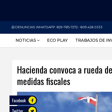
PORTADA
DENUNCIAS WHATSAPP:
829-785-7272 • 809.428.0333
NACIONALES
NOTICIAS
ECO PLAY
TRABAJOS DE IN
INTERNACIONAL
POLÍTICA
Hacienda convoca a rueda de
ECONOMÍA
medidas fiscales
DEPORTES
ENTRETENIMIENTO
SALUD
Facebook
Twitter
TECNOLOGÍA