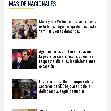
MAS DE NACIONALES
esta
información
y
seguir
Moca y San Víctor realizarán protesta
la
este lunes exigir rebaja de la canasta
actualidad
familiar y otras demandas
del
país
desde
una
Agropecuarios alertan sobre avance de
perspectiva
la peste porcina africana; advierten
internacional,
respuesta oficial es insuficiente ante
visite
expansión
the
latest
news
Los Trinitarios, Bello Campo y otros
sectores de SDE bajo asedio de la
from
delincuencia, según denuncias
the
Dominican
Republic
in