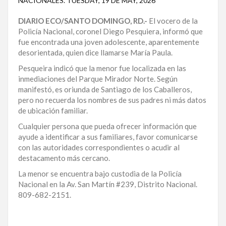
NACIONALES
.
TUESDAY, 19 DE MAY, 2026
LA
DIARIO ECO/SANTO DOMINGO, RD.-
El vocero de la
ALTAGRACIA
Policía Nacional, coronel Diego Pesquiera, informó que
fue encontrada una joven adolescente, aparentemente
PUERTO
desorientada, quien dice llamarse María Paula.
PLATA
Pesqueira indicó que la menor fue localizada en las
CONTÁCTENOS
inmediaciones del Parque Mirador Norte. Según
manifestó, es oriunda de Santiago de los Caballeros,
pero no recuerda los nombres de sus padres ni más datos
de ubicación familiar.
Cualquier persona que pueda ofrecer información que
ayude a identificar a sus familiares, favor comunicarse
con las autoridades correspondientes o acudir al
destacamento más cercano.
La menor se encuentra bajo custodia de la Policía
Nacional en la Av. San Martín #239, Distrito Nacional.
809-682-2151.
Para
ampliar