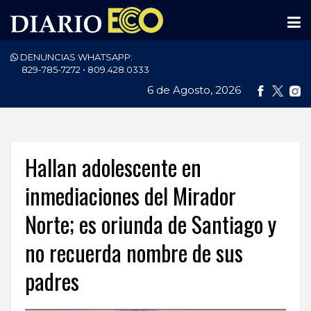
DENUNCIAS WHATSAPP:
PORTADA
829-785-7272 • 809.428.0333
6 de Agosto, 2026
NACIONALES
INTERNACIONAL
POLÍTICA
Hallan adolescente en
ECONOMÍA
inmediaciones del Mirador
Norte; es oriunda de Santiago y
DEPORTES
no recuerda nombre de sus
ENTRETENIMIENTO
padres
SALUD
TECNOLOGÍA