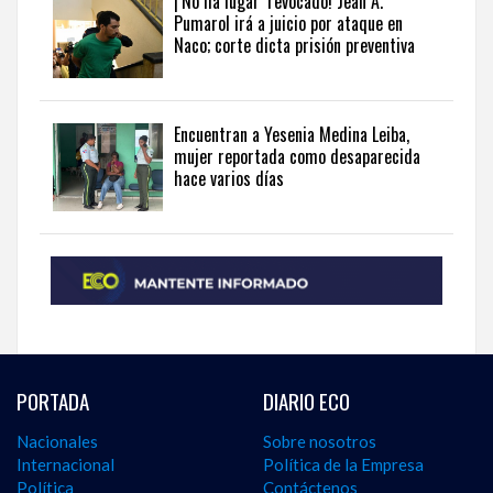
¡’No ha lugar’ revocado! Jean A.
English
.
Pumarol irá a juicio por ataque en
Naco; corte dicta prisión preventiva
Encuentran a Yesenia Medina Leiba,
mujer reportada como desaparecida
hace varios días
PORTADA
DIARIO ECO
Nacionales
Sobre nosotros
Internacional
Política de la Empresa
Política
Contáctenos