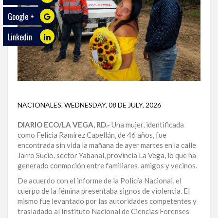
Google +
ECO
PLAY
Linkedin
TRABAJOS
DE
INVESTIGACIÓN
PROVINCIAS
NACIONALES
.
WEDNESDAY, 08 DE JULY, 2026
DISTRITO
NACIONAL
DIARIO ECO/LA VEGA, RD.-
Una mujer, identificada
como Felicia Ramírez Capellán, de 46 años, fue
encontrada sin vida la mañana de ayer martes en la calle
SANTO
Jarro Sucio, sector Yabanal, provincia La Vega, lo que ha
DOMINGO
generado conmoción entre familiares, amigos y vecinos.
SANTIAGO
De acuerdo con el informe de la Policía Nacional, el
cuerpo de la fémina presentaba signos de violencia. El
SAN
mismo fue levantado por las autoridades competentes y
JUAN
trasladado al Instituto Nacional de Ciencias Forenses