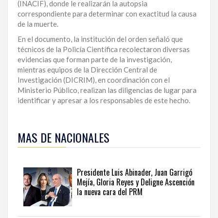
(INACIF), donde le realizarán la autopsia
LA
correspondiente para determinar con exactitud la causa
ALTAGRACIA
de la muerte.
En el documento, la institución del orden señaló que
PUERTO
técnicos de la Policía Científica recolectaron diversas
PLATA
evidencias que forman parte de la investigación,
mientras equipos de la Dirección Central de
CONTÁCTENOS
Investigación (DICRIM), en coordinación con el
Ministerio Público, realizan las diligencias de lugar para
identificar y apresar a los responsables de este hecho.
Para
ampliar
MAS DE NACIONALES
esta
información
y
seguir
Presidente Luis Abinader, Juan Garrigó
la
Mejía, Gloria Reyes y Deligne Ascención
actualidad
la nueva cara del PRM
del
país
desde