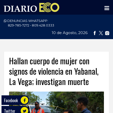
DENUNCIAS WHATSAPP:
PORTADA
829-785-7272 • 809.428.0333
10 de Agosto, 2026
NACIONALES
INTERNACIONAL
POLÍTICA
Hallan cuerpo de mujer con
ECONOMÍA
signos de violencia en Yabanal,
La Vega; investigan muerte
DEPORTES
ENTRETENIMIENTO
Facebook
SALUD
Twitter
TECNOLOGÍA