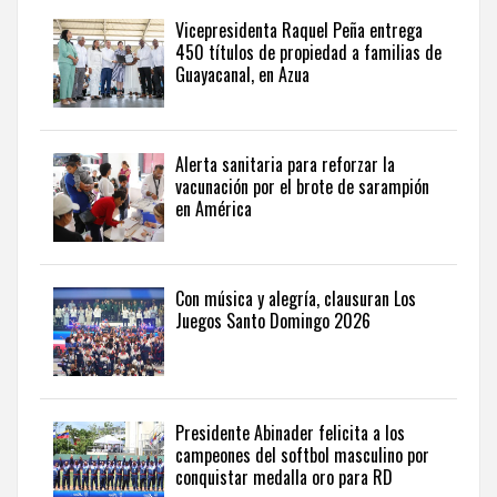
una
Vicepresidenta Raquel Peña entrega
perspectiva
450 títulos de propiedad a familias de
internacional,
Guayacanal, en Azua
visite
the
latest
news
Alerta sanitaria para reforzar la
vacunación por el brote de sarampión
from
en América
the
Dominican
Republic
in
Con música y alegría, clausuran Los
English
.
Juegos Santo Domingo 2026
Presidente Abinader felicita a los
campeones del softbol masculino por
conquistar medalla oro para RD