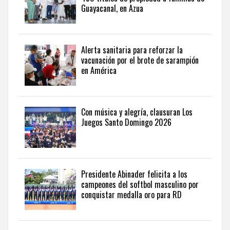
internacional,
Guayacanal, en Azua
visite
the
latest
news
Alerta sanitaria para reforzar la
vacunación por el brote de sarampión
from
en América
the
Dominican
Republic
in
Con música y alegría, clausuran Los
English
.
Juegos Santo Domingo 2026
Presidente Abinader felicita a los
campeones del softbol masculino por
conquistar medalla oro para RD