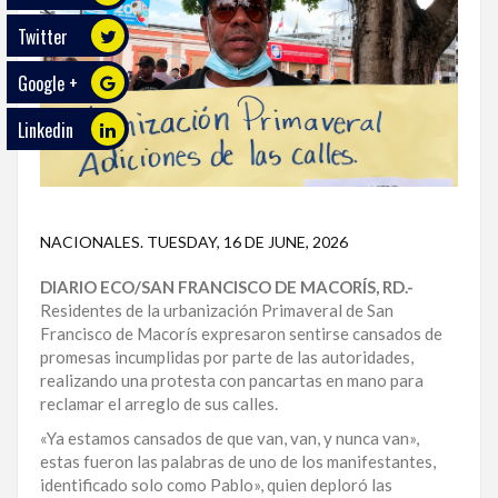
Twitter
ECO
PLAY
Google +
TRABAJOS
Linkedin
DE
INVESTIGACIÓN
PROVINCIAS
NACIONALES
.
TUESDAY, 16 DE JUNE, 2026
DISTRITO
NACIONAL
DIARIO ECO/SAN FRANCISCO DE MACORÍS, RD.-
Residentes de la urbanización Primaveral de San
SANTO
Francisco de Macorís expresaron sentirse cansados de
DOMINGO
promesas incumplidas por parte de las autoridades,
realizando una protesta con pancartas en mano para
reclamar el arreglo de sus calles.
SANTIAGO
«Ya estamos cansados de que van, van, y nunca van»,
SAN
estas fueron las palabras de uno de los manifestantes,
JUAN
identificado solo como Pablo», quien deploró las