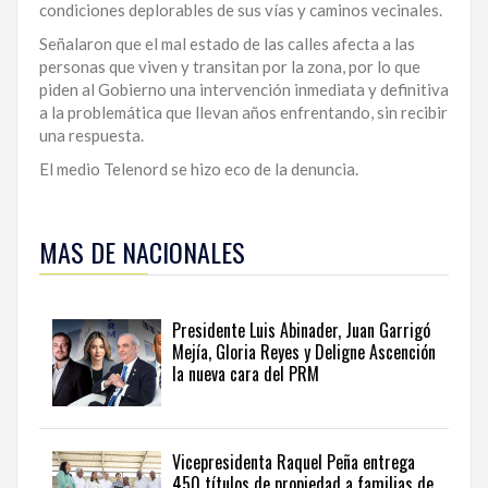
condiciones deplorables de sus vías y caminos vecinales.
LA
Señalaron que el mal estado de las calles afecta a las
ALTAGRACIA
personas que viven y transitan por la zona, por lo que
piden al Gobierno una intervención inmediata y definitiva
PUERTO
a la problemática que llevan años enfrentando, sin recibir
PLATA
una respuesta.
El medio Telenord se hizo eco de la denuncia.
CONTÁCTENOS
Para
ampliar
MAS DE NACIONALES
esta
información
y
seguir
Presidente Luis Abinader, Juan Garrigó
la
Mejía, Gloria Reyes y Deligne Ascención
actualidad
la nueva cara del PRM
del
país
desde
una
Vicepresidenta Raquel Peña entrega
perspectiva
450 títulos de propiedad a familias de