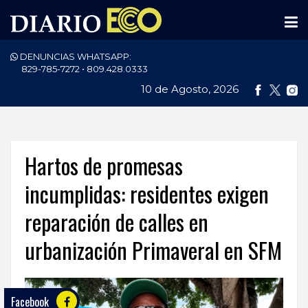
DENUNCIAS WHATSAPP:
PORTADA
829-785-7272 • 809.428.0333
10 de Agosto, 2026
NACIONALES
INTERNACIONAL
POLÍTICA
Hartos de promesas
ECONOMÍA
incumplidas: residentes exigen
reparación de calles en
DEPORTES
urbanización Primaveral en SFM
ENTRETENIMIENTO
SALUD
Facebook
TECNOLOGÍA