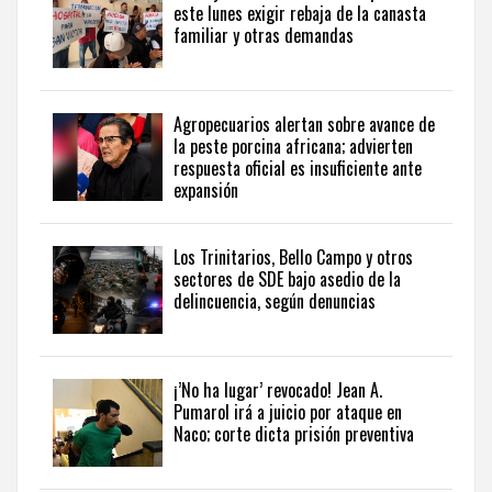
este lunes exigir rebaja de la canasta
actualidad
familiar y otras demandas
del
país
desde
una
Agropecuarios alertan sobre avance de
perspectiva
la peste porcina africana; advierten
internacional,
respuesta oficial es insuficiente ante
visite
expansión
the
latest
news
Los Trinitarios, Bello Campo y otros
sectores de SDE bajo asedio de la
from
delincuencia, según denuncias
the
Dominican
Republic
in
¡’No ha lugar’ revocado! Jean A.
English
.
Pumarol irá a juicio por ataque en
Naco; corte dicta prisión preventiva