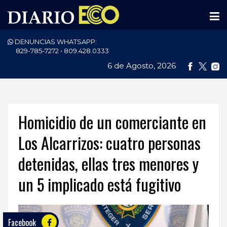
DENUNCIAS WHATSAPP:
PORTADA
829-785-7272 • 809.428.0333
6 de Agosto, 2026
NACIONALES
INTERNACIONAL
POLÍTICA
Homicidio de un comerciante en
ECONOMÍA
Los Alcarrizos: cuatro personas
detenidas, ellas tres menores y
DEPORTES
un 5 implicado está fugitivo
ENTRETENIMIENTO
SALUD
Facebook
TECNOLOGÍA