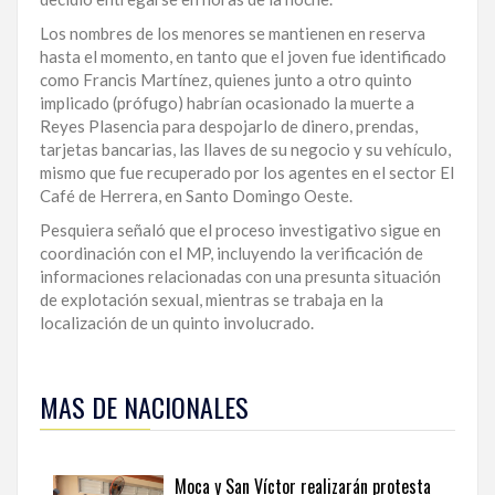
LA
Los nombres de los menores se mantienen en reserva
ALTAGRACIA
hasta el momento, en tanto que el joven fue identificado
como Francis Martínez, quienes junto a otro quinto
PUERTO
implicado (prófugo) habrían ocasionado la muerte a
PLATA
Reyes Plasencia para despojarlo de dinero, prendas,
tarjetas bancarias, las llaves de su negocio y su vehículo,
CONTÁCTENOS
mismo que fue recuperado por los agentes en el sector El
Café de Herrera, en Santo Domingo Oeste.
Pesquiera señaló que el proceso investigativo sigue en
coordinación con el MP, incluyendo la verificación de
informaciones relacionadas con una presunta situación
de explotación sexual, mientras se trabaja en la
localización de un quinto involucrado.
Para
ampliar
MAS DE NACIONALES
esta
información
y
seguir
Moca y San Víctor realizarán protesta
la