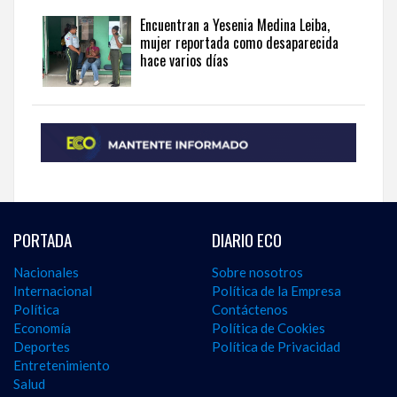
Encuentran a Yesenia Medina Leiba,
mujer reportada como desaparecida
hace varios días
PORTADA
DIARIO ECO
Nacionales
Sobre nosotros
Internacional
Política de la Empresa
Política
Contáctenos
Economía
Política de Cookies
Deportes
Política de Privacidad
Entretenimiento
Salud