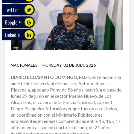
Twitter
ECO
PLAY
Google +
TRABAJOS
Linkedin
DE
INVESTIGACIÓN
PROVINCIAS
NACIONALES
.
THURSDAY, 02 DE JULY, 2026
DISTRITO
NACIONAL
DIARIO ECO/SANTO DOMINGO, RD.-
Con relación a la
muerte del comerciante Francisco Antonio Reyes
SANTO
Plasencia, apodado Pony, de 56 años, ocurrida el pasado
DOMINGO
lunes 29 de junio en el sector Pueblo Nuevo, de Los
Alcarrizos, el vocero de la Policía Nacional, coronel
Diego Pesqueira, informó ayer que fueron arrestados,
SANTIAGO
en coordinación con el Ministerio Público, tres
adolescentes en edades comprendidas entre 15, 16 y 17
SAN
años, mientras que un cuarto implicado, de 21 años,
JUAN
decidió entregarse en horas de la noche.