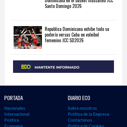
Dominicana en el basket masculino JCC
Santo Domingo 2026
Republica Dominicana exhibe todo su
poderío versus Cuba en voleibol
femenino JCC SD2026
PORTADA
DIARIO ECO
Nacionales
Sobre nosotros
Internacional
Política de la Empresa
Política
Contáctenos
Economía
Política de Cookies