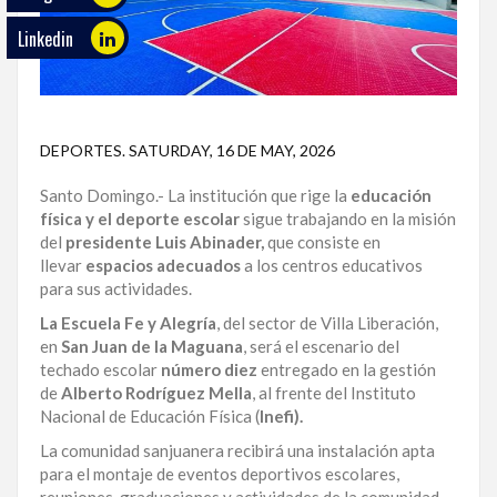
Linkedin
ECO
PLAY
TRABAJOS
DE
DEPORTES
.
SATURDAY, 16 DE MAY, 2026
INVESTIGACIÓN
Santo Domingo.- La institución que rige la
educación
PROVINCIAS
física y el deporte escolar
sigue trabajando en la misión
del
presidente Luis Abinader,
que consiste en
DISTRITO
llevar
espacios adecuados
a los centros educativos
NACIONAL
para sus actividades.
La Escuela Fe y Alegría
, del sector de Villa Liberación,
SANTO
en
San Juan de la Maguana
, será el escenario del
DOMINGO
techado escolar
número diez
entregado en la gestión
de
Alberto Rodríguez Mella
, al frente del Instituto
SANTIAGO
Nacional de Educación Física (
Inefi).
La comunidad sanjuanera recibirá una instalación apta
SAN
para el montaje de eventos deportivos escolares,
JUAN
reuniones, graduaciones y actividades de la comunidad