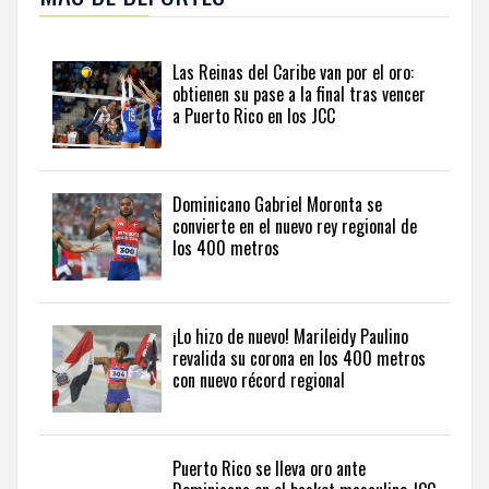
con
las
principales
Las Reinas del Caribe van por el oro:
competiciones
obtienen su pase a la final tras vencer
y
a Puerto Rico en los JCC
atletas
del
país
en
Dominicano Gabriel Moronta se
sports
convierte en el nuevo rey regional de
news
los 400 metros
from
the
Dominican
Republic
.
¡Lo hizo de nuevo! Marileidy Paulino
revalida su corona en los 400 metros
con nuevo récord regional
Puerto Rico se lleva oro ante