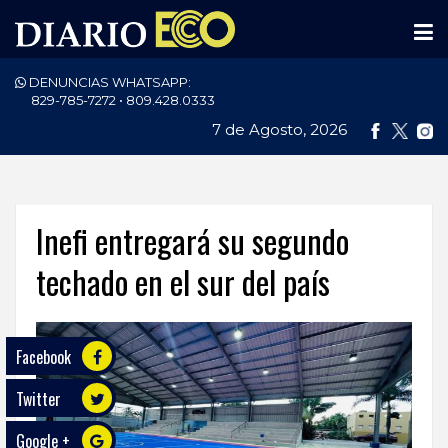
DENUNCIAS WHATSAPP:
PORTADA
829-785-7272 • 809.428.0333
7 de Agosto, 2026
NACIONALES
INTERNACIONAL
POLÍTICA
Inefi entregará su segundo
ECONOMÍA
techado en el sur del país
DEPORTES
Facebook
ENTRETENIMIENTO
Twitter
SALUD
Google +
TECNOLOGÍA