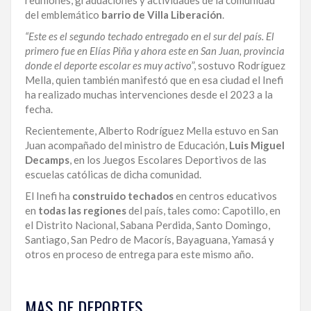
del emblemático
barrio de Villa Liberación
.
LA
ALTAGRACIA
“Este es el segundo techado entregado en el sur del país. El
primero fue en Elías Piña y ahora este en San Juan, provincia
PUERTO
donde el deporte escolar es muy activo
”, sostuvo Rodríguez
PLATA
Mella, quien también manifestó que en esa ciudad el Inefi
ha realizado muchas intervenciones desde el 2023 a la
CONTÁCTENOS
fecha.
Recientemente, Alberto Rodríguez Mella estuvo en San
Juan acompañado del ministro de Educación,
Luis Miguel
Decamps
, en los Juegos Escolares Deportivos de las
escuelas católicas de dicha comunidad.
El Inefi ha
construido techados
en centros educativos
en
todas las regiones
del país, tales como: Capotillo, en
el Distrito Nacional, Sabana Perdida, Santo Domingo,
Santiago, San Pedro de Macorís, Bayaguana, Yamasá y
otros en proceso de entrega para este mismo año.
Manténgase
al
MAS DE DEPORTES
día